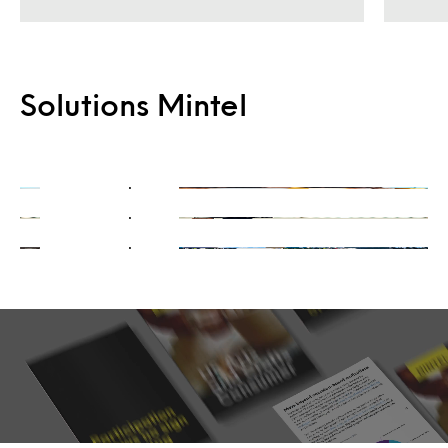
On-Demand
Solutions Mintel
Consulting
Prêtes quand vous l’êtes
Integrations
Obtenez une perspective unique
Vos systèmes, nos données et insights
En savoir plus
En savoir plus
En savoir plus