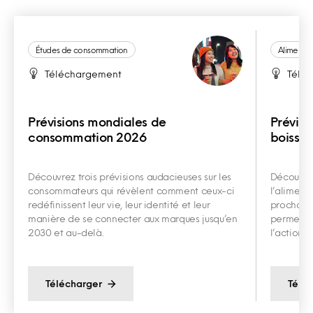
Études de consommation
Alimentat
Téléchargement
Télé
Prévisions mondiales de
Prévisi
consommation 2026
boisso
Découvrez trois prévisions audacieuses sur les
Découvrez
consommateurs qui révèlent comment ceux-ci
l’alimenta
redéfinissent leur vie, leur identité et leur
prochaine
manière de se connecter aux marques jusqu’en
permettre
2030 et au-delà.
l’action e
Télécharger
Télé