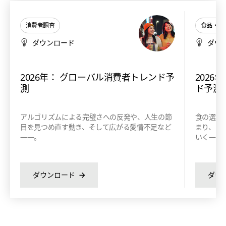
消費者調査
食品・飲
ダウンロード
ダウ
2026年： グローバル消費者トレンド予
2026
測
ド予測
アルゴリズムによる完璧さへの反発や、人生の節
食の選択
目を見つめ直す動き、そして広がる愛情不足など
まり、さ
――。
いく——
ダウンロード
ダウ