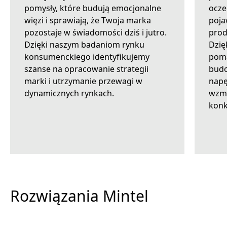
pomysły, które budują emocjonalne
ocze
więzi i sprawiają, że Twoja marka
poja
pozostaje w świadomości dziś i jutro.
prod
Dzięki naszym badaniom rynku
Dzię
konsumenckiego identyfikujemy
poma
szanse na opracowanie strategii
budo
marki i utrzymanie przewagi w
napę
dynamicznych rynkach.
wzma
konk
Na żądanie
Rozwiązania Mintel
Konsulting
Dostępne, kiedy tylko potrzebujesz
Integracje
Uzyskaj unikalną perspektywę