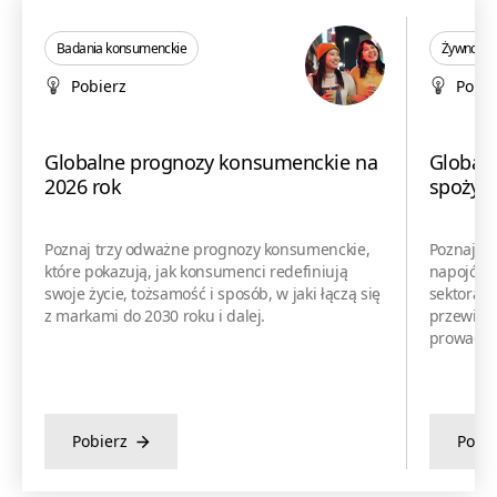
Badania konsumenckie
Żywność i
Pobierz
Pobie
Globalne prognozy konsumenckie na
Globaln
2026 rok
spożywc
Poznaj trzy odważne prognozy konsumenckie,
Poznaj tr
które pokazują, jak konsumenci redefiniują
napojów, 
swoje życie, tożsamość i sposób, w jaki łączą się
sektora. 
z markami do 2030 roku i dalej.
przewidyw
prowadzić
Pobierz
Pobie