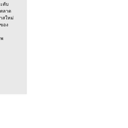
ระดับ
ดตลาด
าสใหม่
์ของ
ะ
าพ
การผสานรวม