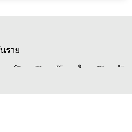
พันราย