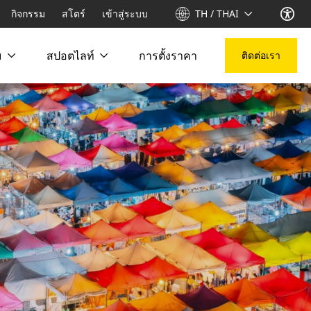
กิจกรรม
สโตร์
เข้าสู่ระบบ
TH / THAI
ม
สปอตไลท์
การตั้งราคา
ติดต่อเรา