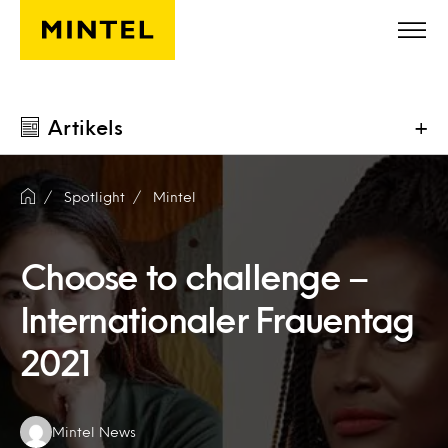
Skip to main content
Artikels
+
Spotlight
Mintel
Choose to challenge –
Internationaler Frauentag
2021
Authors:
Mintel News