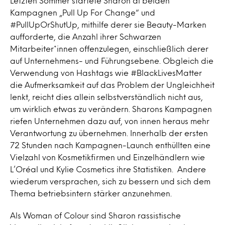
Letzten Sommer startete Sharon di beiden
Kampagnen „Pull Up For Change“ und
#PullUpOrShutUp, mithilfe derer sie Beauty-Marken
aufforderte, die Anzahl ihrer Schwarzen
Mitarbeiter*innen offenzulegen, einschließlich derer
auf Unternehmens- und Führungsebene. Obgleich die
Verwendung von Hashtags wie #BlackLivesMatter
die Aufmerksamkeit auf das Problem der Ungleichheit
lenkt, reicht dies allein selbstverständlich nicht aus,
um wirklich etwas zu verändern. Sharons Kampagnen
riefen Unternehmen dazu auf, von innen heraus mehr
Verantwortung zu übernehmen. Innerhalb der ersten
72 Stunden nach Kampagnen-Launch enthüllten eine
Vielzahl von Kosmetikfirmen und Einzelhändlern wie
L’Oréal und Kylie Cosmetics ihre Statistiken. Andere
wiederum versprachen, sich zu bessern und sich dem
Thema betriebsintern stärker anzunehmen.
Als Woman of Colour sind Sharon rassistische