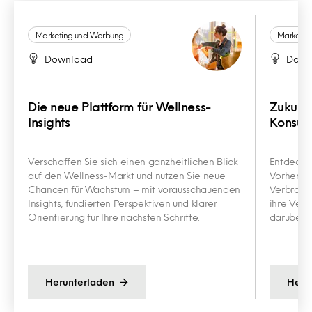
Marketing und Werbung
Marketin
Download
Down
Die neue Plattform für Wellness-
Zukunft
Insights
Konsu
Verschaffen Sie sich einen ganzheitlichen Blick
Entdecken
auf den Wellness-Markt und nutzen Sie neue
Vorhersag
Chancen für Wachstum – mit vorausschauenden
Verbrauch
Insights, fundierten Perspektiven und klarer
ihre Verb
Orientierung für Ihre nächsten Schritte.
darüber h
Herunterladen
Heru