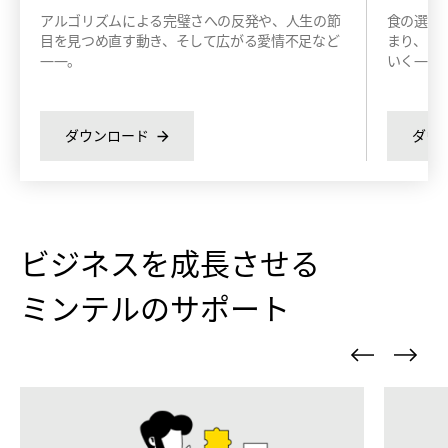
アルゴリズムによる完璧さへの反発や、人生の節
食の選択
目を見つめ直す動き、そして広がる愛情不足など
まり、さ
――。
いく——
ダウンロード
ダウ
ビジネスを成長させる
ミンテルのサポート