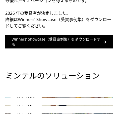
も優れたイノベーションを称えるものです。
2026 年の受賞者が決定しました。
詳細はWinners’ Showcase（受賞事例集）をダウンロー
ドしてご覧ください。
Winners’ Showcase（受賞事例集）をダウンロードす
る
オンデマンドサービス
ミンテルのソリューション
ミンテルコンサルティング
いつでも好きな時に使える
インテグレーション
戦略に生かすユニークな視点
ミンテルのデータやインサイトをあなたの思うがま
まに
詳しく見る
詳しく見る
詳しく見る