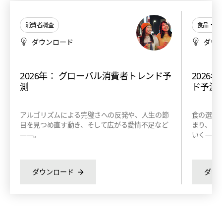
消費者調査
食品・飲
ダウンロード
ダウ
2026年： グローバル消費者トレンド予
2026
測
ド予測
アルゴリズムによる完璧さへの反発や、人生の節
食の選択
目を見つめ直す動き、そして広がる愛情不足など
まり、さ
――。
いく——
ダウンロード
ダウ