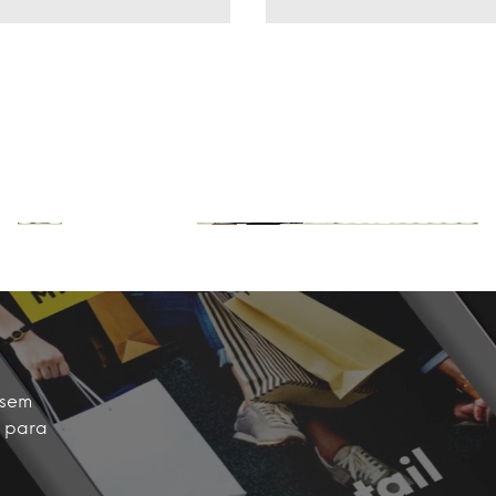
Consultoria
Obtenha uma perspectiva única
Saiba mais
 sem
o para