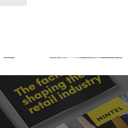
Integrações
Nossos dados e insights, do seu jeito
Saiba mais