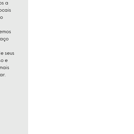
os a
ocais
ro
vemos
paço
e seus
so e
mais
ar.