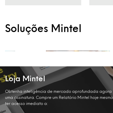
Soluções Mintel
Sob Demanda
Pronto quando você estiver
Saiba mais
Loja Mintel
Obtenha inteligência de mercado aprofundada agora
uma assinatura. Compre um Relatório Mintel hoje mesm
ter acesso imediato a: