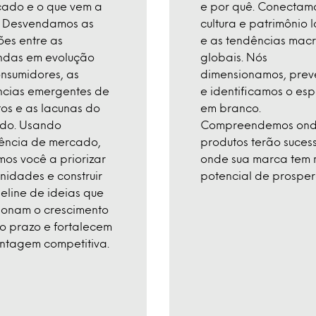
cado e o que vem a
e por quê. Conectam
. Desvendamos as
cultura e patrimônio l
es entre as
e as tendências mac
das em evolução
globais. Nós
nsumidores, as
dimensionamos, pre
ncias emergentes de
e identificamos o es
os e as lacunas do
em branco.
do. Usando
Compreendemos ond
gência de mercado,
produtos terão suces
os você a priorizar
onde sua marca tem 
nidades e construir
potencial de prosper
eline de ideias que
ionam o crescimento
o prazo e fortalecem
ntagem competitiva.