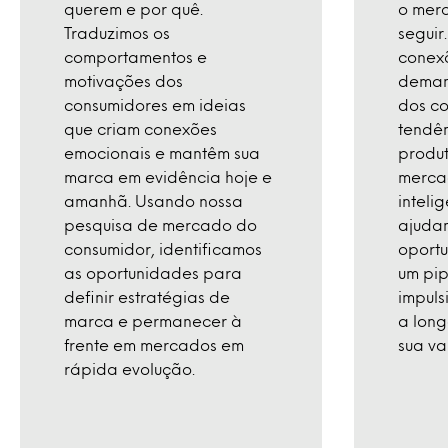
querem e por quê.
o mer
Traduzimos os
seguir
comportamentos e
conexõ
motivações dos
deman
consumidores em ideias
dos co
que criam conexões
tendê
emocionais e mantêm sua
produt
marca em evidência hoje e
merca
amanhã. Usando nossa
inteli
pesquisa de mercado do
ajudam
consumidor, identificamos
oportu
as oportunidades para
um pip
definir estratégias de
impuls
marca e permanecer à
a long
frente em mercados em
sua va
rápida evolução.