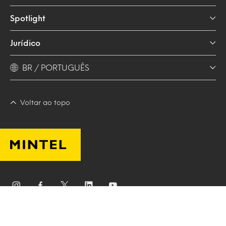
Spotlight
Jurídico
BR / PORTUGUÊS
Voltar ao topo
Mintel Group Ltd. Todos os direitos
© 2026
reservados. | 沪ICP备17034376号.
Mapa do site