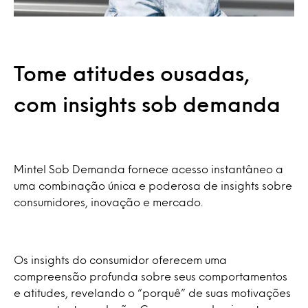
Spark
Análise detalhada da evolução
dos mercados, conectando
Entenda o que há de novo e o
Um cérebro adicional nos
dados de tamanho de mercado,
que vem a seguir no
estágios iniciais do seu processo
percepção do consumidor e
comportamento do consumidor
de inovação que revela
tendências de inovação.
por meio de 300 observações
oportunidades e cria conceitos
Tome atitudes ousadas,
mensais que incluem 7
prontos para o mercado.
tendências macro.
com insights sob demanda
Purchase Intelligence
Reações dos consumidores e
Mintel Sob Demanda fornece acesso instantâneo a
intenções de compra para até
uma combinação única e poderosa de insights sobre
30.000 novos produtos lançados
consumidores, inovação e mercado.
nos EUA e na Austrália todos os
anos.
Os insights do consumidor oferecem uma
compreensão profunda sobre seus comportamentos
e atitudes, revelando o “porquê” de suas motivações