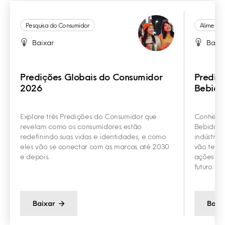
Pesquisa do Consumidor
Alimento
Baixar
Baixa
Predições Globais do Consumidor
Prediç
2026
Bebida
Explore três Predições do Consumidor que
Conheça 
revelam como os consumidores estão
Bebidas q
redefinindo suas vidas e identidades, e como
indústria
eles vão se conectar com as marcas até 2030
vão te aj
e depois.
ações con
futuro.
Baixar
Baix