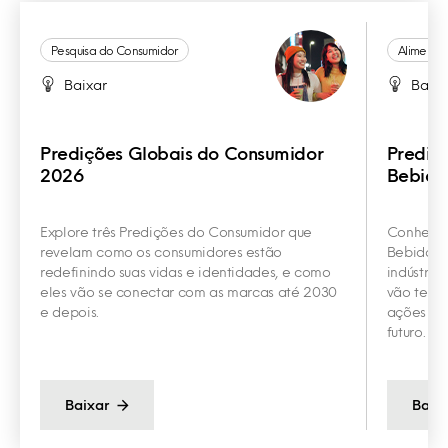
Pesquisa do Consumidor
Alimento
Baixar
Baixa
Predições Globais do Consumidor
Prediç
2026
Bebida
Explore três Predições do Consumidor que
Conheça 
revelam como os consumidores estão
Bebidas q
redefinindo suas vidas e identidades, e como
indústria
eles vão se conectar com as marcas até 2030
vão te aj
e depois.
ações con
futuro.
Baixar
Baix