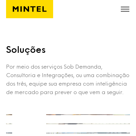
Skip to main content
Soluções
Por meio dos serviços Sob Demanda,
Consultoria e Integrações, ou uma combinação
dos três, equipe sua empresa com inteligência
Mintel Sob Demanda
de mercado para prever o que vem a seguir.
Mintel Consultoria
Pronto quando você estiver
Mintel Integrações
Obtenha uma perspectiva única
Leia mais
Nossos dados e insights do seu jeito
Leia mais
Leia mais