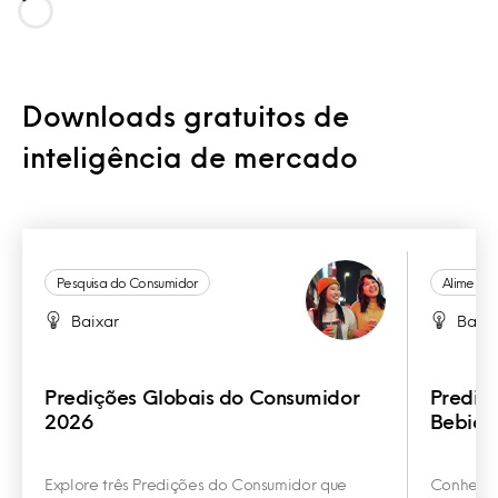
Loading...
Downloads gratuitos de
inteligência de mercado
Pesquisa do Consumidor
Alimento
Baixar
Baixa
Predições Globais do Consumidor
Prediç
2026
Bebida
Explore três Predições do Consumidor que
Conheça 