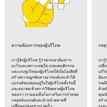
ความต้องการของผู้บริโภค
กลยุ
เรารู้จักผู้บริโภค รู้ว่าพวกเขาต้องการ
เรารู
อะไรและเพราะเหตุใด แปลงพฤติกรรม
เปลี
และแรงจูงใจของผู้บริโภคให้เป็นไอเดียที่
แก้ไ
สร้างความผูกพันทางอารมณ์และทำให้
ต้องก
แบรนด์ของคุณอยู่ในใจผู้บริโภคทั้งวันนี้
รนด์
และอนาคต ด้วยการวิจัยตลาดผู้บริโภค
ด้วย
ของเรา เรามองเห็นโอกาสในการกำหนด
คุณจ
กลยุทธ์แบรนด์และนำหน้าตลาดที่
สร้าง
เปลี่ยนแปลงอย่างรวดเร็ว
ระยะ