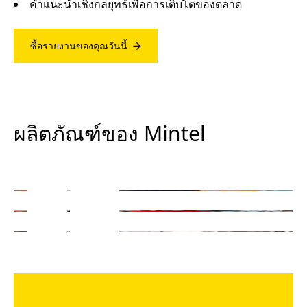
คำแนะนำเชิงกลยุทธ์เพื่อการเติบโตของตลาด
ซื้อรายงานของคุณวันนี้
Mintel GNPD
Mintel Reports Thailand
ผลิตภัณฑ์ของ Mintel
แหล่งข้อมูลที่ครบถ้วนสำหรับติดตามและวิเคราะห์
นวัตกรรมสินค้าใหม่ทั่วโลก
วิธีที่ชาญฉลาดที่สุดในการเข้าใจตลาดผู้บริโภคใน
Mintel Trends
ประเทศไทย
เข้าใจสิ่งใหม่และแนวโน้มถัดไปในพฤติกรรมผู้บริโภค
เรียนรู้เพิ่มเติม
เรียนรู้เพิ่มเติม
เรียนรู้เพิ่มเติม