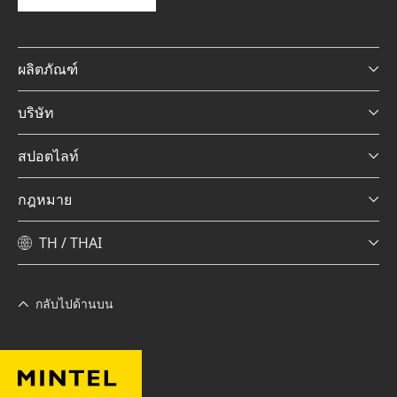
ผลิตภัณฑ์
บริษัท
สปอตไลท์
กฎหมาย
TH / THAI
กลับไปด้านบน