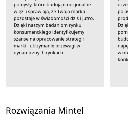
pomysły, które budują emocjonalne
ocze
więzi i sprawiają, że Twoja marka
poja
pozostaje w świadomości dziś i jutro.
prod
Dzięki naszym badaniom rynku
Dzię
konsumenckiego identyfikujemy
poma
szanse na opracowanie strategii
budo
marki i utrzymanie przewagi w
napę
dynamicznych rynkach.
wzma
konk
Na żądanie
Rozwiązania Mintel
Konsulting
Dostępne, kiedy tylko potrzebujesz
Integracje
Uzyskaj unikalną perspektywę