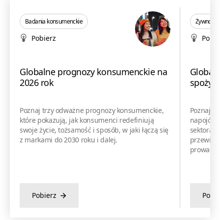
Badania konsumenckie
Żywność i
Pobierz
Pobie
Globalne prognozy konsumenckie na
Globaln
2026 rok
spożywc
Poznaj trzy odważne prognozy konsumenckie,
Poznaj tr
które pokazują, jak konsumenci redefiniują
napojów, 
swoje życie, tożsamość i sposób, w jaki łączą się
sektora. 
z markami do 2030 roku i dalej.
przewidyw
prowadzić
Pobierz
Pobie