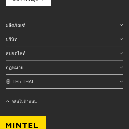
ผลิตภัณฑ์
บริษัท
สปอตไลท์
กฎหมาย
TH / THAI
กลับไปด้านบน