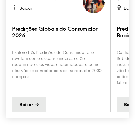
Baixar
Baixa
Predições Globais do Consumidor
Prediç
2026
Bebida
Explore três Predições do Consumidor que
Conheça 
revelam como os consumidores estão
Bebidas q
redefinindo suas vidas e identidades, e como
indústria
eles vão se conectar com as marcas até 2030
vão te aj
e depois.
ações con
futuro.
Baixar
Baix