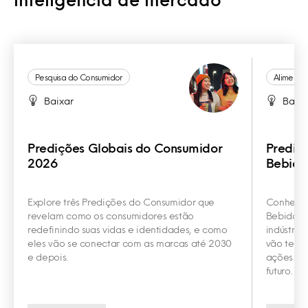
Pesquisa do Consumidor
Alimento
Baixar
Baixa
Predições Globais do Consumidor
Prediç
2026
Bebida
Explore três Predições do Consumidor que
Conheça 
revelam como os consumidores estão
Bebidas q
redefinindo suas vidas e identidades, e como
indústria
eles vão se conectar com as marcas até 2030
vão te aj
e depois.
ações con
futuro.