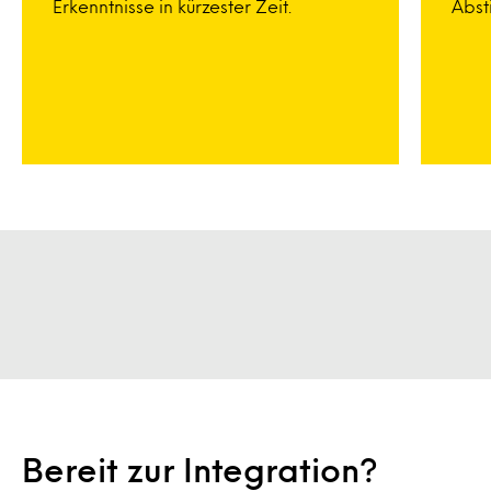
Erkenntnisse in kürzester Zeit.
Abst
Bereit zur Integration?