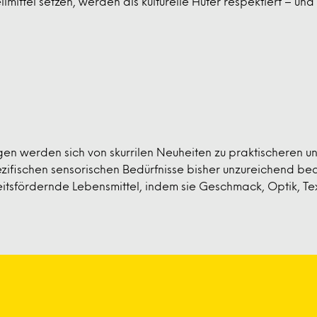
ilmittel setzen, werden als kulturelle Hüter respektiert – 
en werden sich von skurrilen Neuheiten zu praktischeren un
ezifischen sensorischen Bedürfnisse bisher unzureichend bed
itsfördernde Lebensmittel, indem sie Geschmack, Optik, T