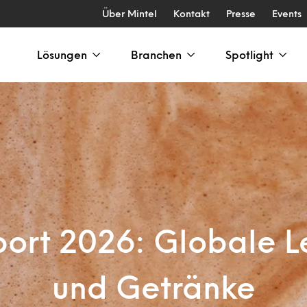
Über Mintel
Kontakt
Presse
Events
Lösungen
Branchen
Spotlight
port 2026: Globale L
und Getränke