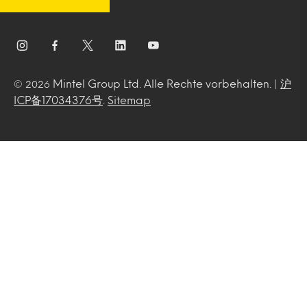
Mintel Group Ltd. Alle Rechte vorbehalten. |
沪
© 2026
ICP备17034376号
.
Sitemap