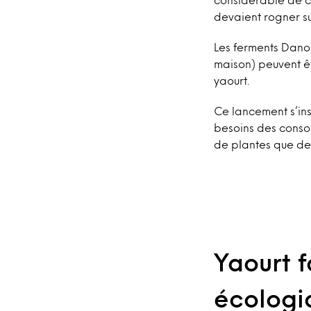
devaient rogner su
Les ferments Danon
maison) peuvent êt
yaourt.
Ce lancement s’ins
besoins des consom
de plantes que des
Yaourt f
écologi