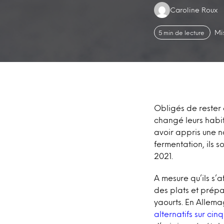
Authors:
Caroline Roux
Mi
5 min de lecture
Obligés de rester 
changé leurs habi
avoir appris une n
fermentation, ils 
2021.
A mesure qu’ils s’
des plats et prépa
yaourts. En Allem
alternatifs sur cinq