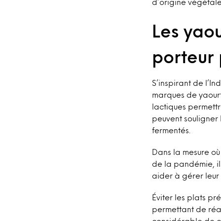
d’origine végétal
Les yaou
porteur
S’inspirant de l’I
marques de yaourt 
lactiques permettr
peuvent souligner 
fermentés.
Dans la mesure où
de la pandémie, il
aider à gérer leur
Éviter les plats p
permettant de réal
considérable de co