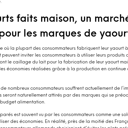
e.
rts faits maison, un march
 pour les marques de yaour
nde où la plupart des consommateurs fabriquent leur yaourt à
peuvent inviter les consommateurs à utiliser leurs produits 
ont le caillage du lait pour la fabrication de leur yaourt m
les économies réalisées grâce à la production en continue 
 de nombreux consommateurs souffrent actuellement de l’
s seront naturellement attirés par des marques qui se préo
 budget alimentation.
réparés est souvent vu par les consommateurs comme une solu
iser des économies. En réalité, près de la moitié des Franç
nsommateurs allemands choisiraient d’éviter les plats prép