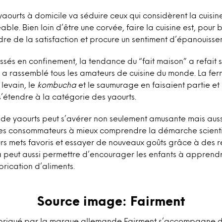
yaourts à domicile va séduire ceux qui considèrent la cuisi
le. Bien loin d’être une corvée, faire la cuisine est, pour
dre de la satisfaction et procure un sentiment d’épanouisse
ssés en confinement, la tendance du “fait maison” a refait s
 a rassemblé tous les amateurs de cuisine du monde. La fer
 levain, le
kombucha
et le saumurage en faisaient partie et
 s’étendre à la catégorie des yaourts.
 de yaourts peut s’avérer non seulement amusante mais auss
es consommateurs à mieux comprendre la démarche scienti
rs mets favoris et essayer de nouveaux goûts grâce à des r
a peut aussi permettre d’encourager les enfants à appren
fabrication d’aliments.
Source image: Fairment
fabriqué par la marque allemande Fairment s’accompagne d