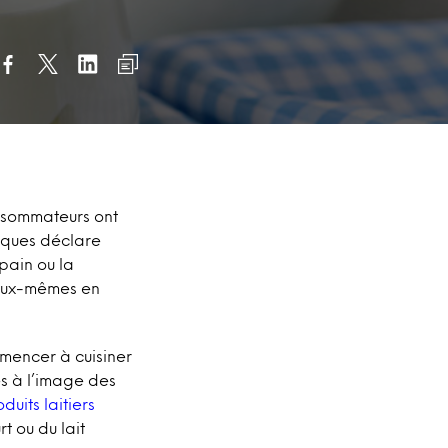
onsommateurs ont
iques déclare
pain ou la
t eux-mêmes en
mmencer à cuisiner
és à l’image des
uits laitiers
t ou du lait