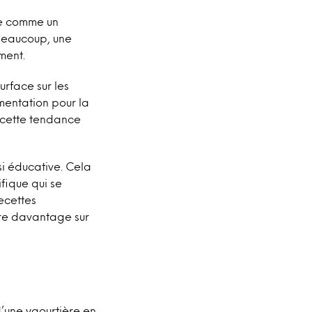
ne comme un
 beaucoup, une
ment.
urface sur les
mentation pour la
 cette tendance
i éducative. Cela
fique qui se
ecettes
dre davantage sur
’une yaourtière en