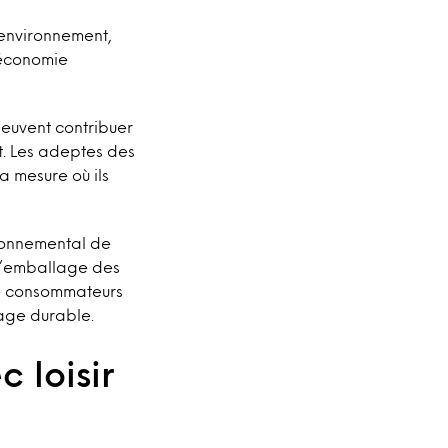
’environnement,
l’économie
euvent contribuer
t. Les adeptes des
a mesure où ils
ronnemental de
e l’emballage des
de consommateurs
age durable.
 loisir