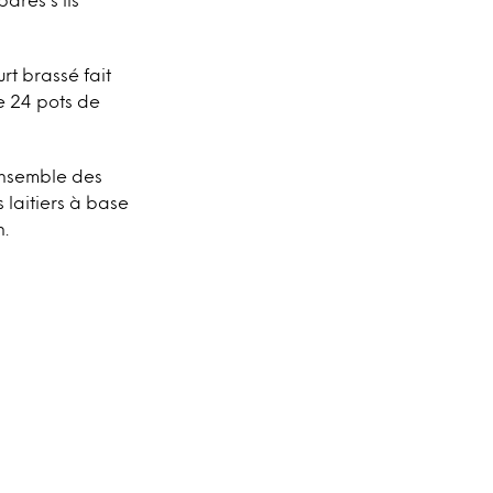
rt brassé fait
e 24 pots de
’ensemble des
 laitiers à base
n.