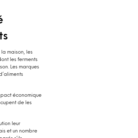
é
ts
 la maison, les
dont les ferments
aison. Les marques
d’aliments
impact économique
ccupent de les
tion leur
ais et un nombre
arés s’ils