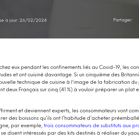
Partager:
se à jour: 26/02/2024
chez eux pendant les confinements liés au Covid-19, les c
tudes et ont cuisiné davantage
.
Si un cinquième des Britann
ouvelle technique de cuisine à l‘image de la fabrication du 
sont deux Français sur cinq (41 %) à vouloir préparer un pla
affirment et deviennent experts, les consommateurs vont co
rer des boissons qu’ils ont l’habitude d’acheter préemball
agne, par exemple,
trois consommateurs de substituts aux prod
se disent intéressés par des kits destinés à réaliser du yaour