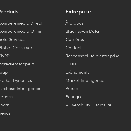
Produits
Entreprise
Comperemedia Direct
À propos
Comperemedia Omni
Black Swan Data
ield Services
Carrières
Global Consumer
Contact
GNPD
Responsabilité d’entreprise
Ingredientscape AI
FEDER
Leap
Évènements
Market Dynamics
Market Intelligence
Purchase Intelligence
Presse
Reports
Boutique
Spark
Vulnerability Disclosure
Trends