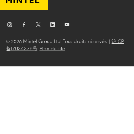
Mintel Group Ltd. Tous droits réservés. |
沪ICP
© 2026
备17034376号
.
Plan du site