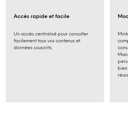
Accès rapide et facile
Mod
Un accès centralisé pour consulter
Mint
facilement tous vos contenus et
comp
données souscrits.
cons
Mana
pers
bien
réuss