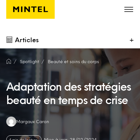
Skip to main content
Articles
+
Spotlight
Beauté et soins du corps
Adaptation des stratégies
beauté en temps de crise
Authors:
Margaux Caron
Mise à jour: 28/02/2024
4 min de lecture