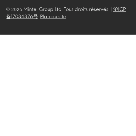
Mintel Group Ltd. Tous droits réservés. |
沪ICP
© 2026
备17034376号
.
Plan du site