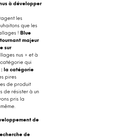
enus à développer
tagent les
ouhaitons que les
allages !
Blue
tournant majeur
e sur
llages nus » et à
 catégorie qui
: la catégorie
es pires
mes de produit
 de résister à un
vons pris la
i-même.
développement de
 recherche de