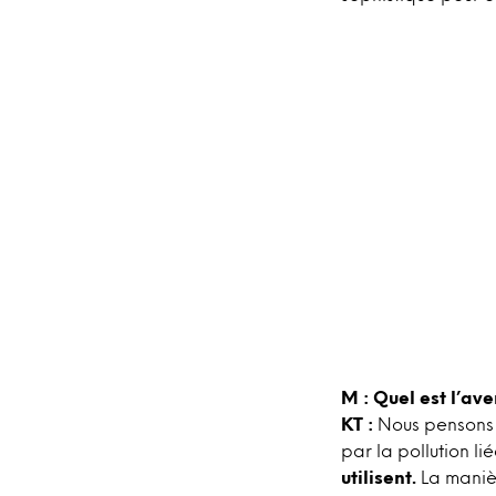
M : Quel est l’av
KT :
Nous pensons q
par la pollution li
utilisent.
La manièr