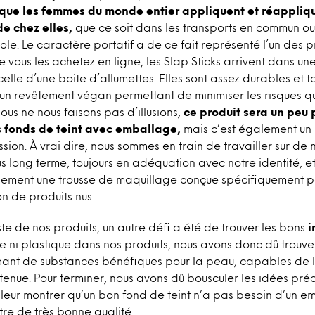
 que les femmes du monde entier appliquent et réappliqu
e chez elles,
que ce soit dans les transports en commun ou 
cole. Le caractère portatif a de ce fait représenté l’un des 
 vous les achetez en ligne, les Slap Sticks arrivent dans une
celle d’une boite d’allumettes. Elles sont assez durables et 
un revêtement végan permettant de minimiser les risques qu
ous ne nous faisons pas d’illusions,
ce produit sera un peu p
s fonds de teint avec emballage,
mais c’est également un 
ion. À vrai dire, nous sommes en train de travailler sur de n
 long terme, toujours en adéquation avec notre identité, e
ment une trousse de maquillage conçue spécifiquement po
n de produits nus.
e de nos produits, un autre défi a été de trouver les bons
i
cone ni plastique dans nos produits, nous avons donc dû trouv
ant de substances bénéfiques pour la peau, capables de l’
tenue. Pour terminer, nous avons dû bousculer les idées pr
leur montrer qu’un bon fond de teint n’a pas besoin d’un 
tre de très bonne qualité.