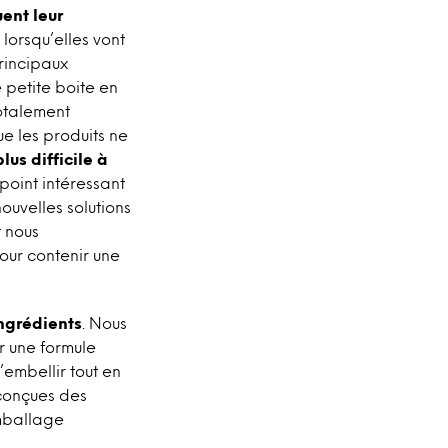
ent leur
lorsqu’elles vont
principaux
 petite boite en
totalement
e les produits ne
lus difficile à
point intéressant
ouvelles solutions
t nous
ur contenir une
ngrédients
. Nous
er une formule
embellir tout en
éconçues des
emballage