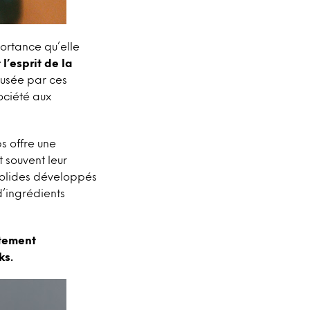
ortance qu’elle
l’esprit de la
usée par ces
ociété aux
 offre une
 souvent leur
 solides développés
d’ingrédients
rtement
ks.