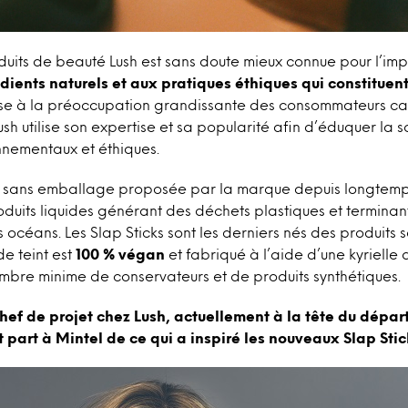
uits de beauté Lush est sans doute mieux connue pour l’imp
dients naturels et aux pratiques éthiques qui constituent 
e à la préoccupation grandissante des consommateurs ca
sh utilise son expertise et sa popularité afin d’éduquer la s
nementaux et éthiques.
 sans emballage proposée par la marque depuis longtemps
oduits liquides générant des déchets plastiques et terminant
 océans. Les Slap Sticks sont les derniers nés des produits
de teint est
100 % végan
et fabriqué à l’aide d’une kyrielle 
ombre minime de conservateurs et de produits synthétiques.
ef de projet chez Lush, actuellement à la tête du dépa
t part à Mintel de ce qui a inspiré les nouveaux Slap Stic