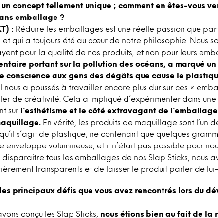
t un concept tellement unique ; comment en êtes-vous v
 sans emballage ?
T) :
Réduire les emballages est une réelle passion que par
 et qui a toujours été au cœur de notre philosophie. Nous s
ent pour la qualité de nos produits, et non pour leurs emb
ntaire portant sur la pollution des océans,
a marqué un 
e conscience aux gens des dégâts que cause le plastiqu
Il nous a poussés à travailler encore plus dur sur ces « emba
er de créativité. Cela a impliqué d’expérimenter dans une
t sur
l’esthétisme et le côté extravagant de l’emballage
maquillage.
En vérité, les produits de maquillage sont l’un d
qu’il s’agit de plastique, ne contenant que quelques gram
 enveloppe volumineuse, et il n’était pas possible pour nous
nt disparaitre tous les emballages de nos Slap Sticks, nous a
tièrement transparents et de laisser le produit parler de lu
 les principaux défis que vous avez rencontrés lors du 
vons conçu les Slap Sticks,
nous étions bien au fait de la