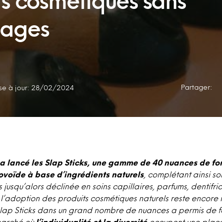
ts cosmétiques sans
lages
Partager:
se à jour: 28/02/2024
h a lancé les Slap Sticks, une gamme de 40 nuances de fo
ovoïde à base d’ingrédients naturels
, complétant ainsi so
 jusqu’alors déclinée en soins capillaires, parfums, dentifri
e l’adoption des produits cosmétiques naturels reste encore 
Slap Sticks dans un grand nombre de nuances a permis de fai
 marché où
l’individualité et la diversité
occupent une place