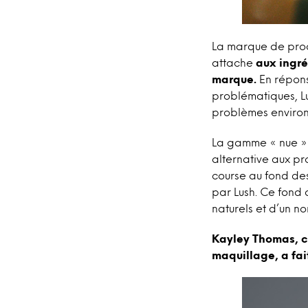
La marque de prod
attache
aux ingré
marque.
En répons
problématiques, Lu
problèmes environ
La gamme « nue »
alternative aux pr
course au fond des
par Lush. Ce fond 
naturels et d’un n
Kayley Thomas, ch
maquillage, a fai