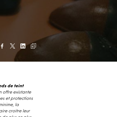
nds de teint
n offre existante
ces et protections
minime, la
re croitre leur
 de plus en plus