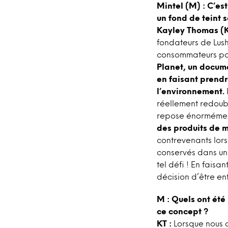
Mintel (M) : C’es
un fond de teint
Kayley Thomas (K
fondateurs de Lush
consommateurs pay
Planet, un docume
en faisant prendr
l’environnement.
réellement redoubl
repose énormémen
des produits de 
contrevenants lors
conservés dans une
tel défi ! En faisa
décision d’être en
M : Quels ont été
ce concept ?
KT :
Lorsque nous a