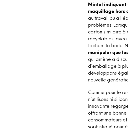
Mintel indiquant
maquillage hors d
au travail ou à l’é
problèmes. Lorsque
carton similaire à 
recyclables, avec 
tachent la boite. N
manipuler que le
qui amène à discuss
d’emballage à plus
développons égale
nouvelle génératio
Comme pour le rest
n’utilisons ni sili
innovante regorge
offrant une bonne 
consommateurs et 
sophistiqué pour ê