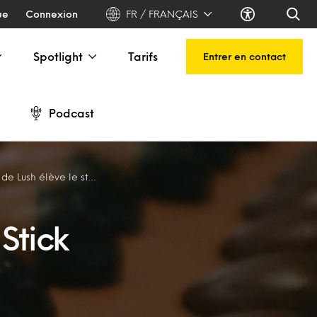
ue
Connexion
FR / FRANÇAIS
Spotlight
Tarifs
Entrer en contact
Podcast
produits cosmétiques sans emballages
Stick