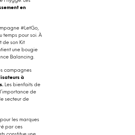
issement en
campagne #LetGo,
u temps pour soi. À
t de son Kit
ontient une bougie
ance Balancing.
 les campagnes
lisateurs à
s.
Les bienfaits de
 l’importance de
le secteur de
 pour les marques
uré par ces
ts constitue une