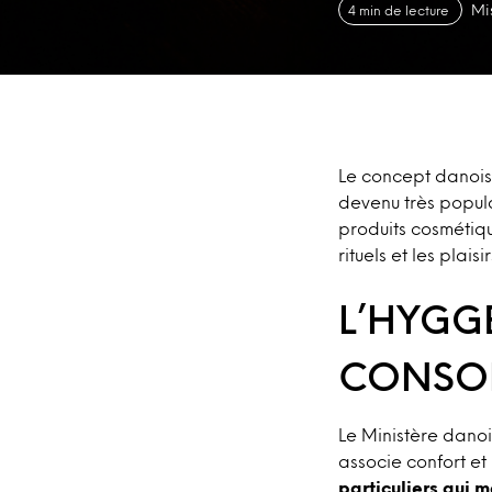
Mi
4 min de lecture
Le concept danois 
devenu très popula
produits cosmétiqu
rituels et les plaisi
L’HYGG
CONSO
Le Ministère dano
associe confort et 
particuliers qui 