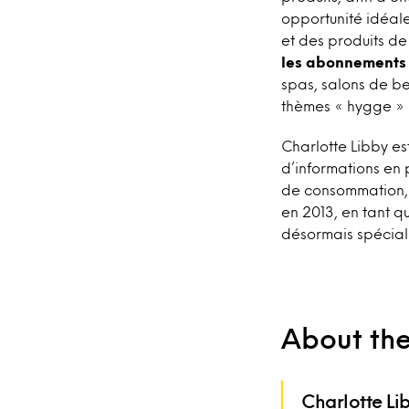
opportunité idéal
et des produits de
les abonnements a
spas, salons de bea
thèmes « hygge » p
Charlotte Libby es
d’informations en
de consommation, l
en 2013, en tant q
désormais spéciali
About th
Charlotte Li