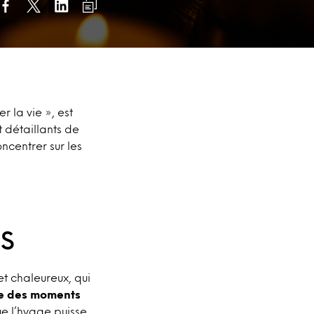
 la vie », est
 détaillants de
ncentrer sur les
S
t chaleureux, qui
ire des moments
e l’hygge puisse