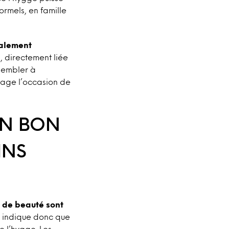
ormels, en famille
éralement
, directement liée
ssembler à
antage l’occasion de
UN BON
INS
s de beauté sont
 indique donc que
e l’hygge. Les