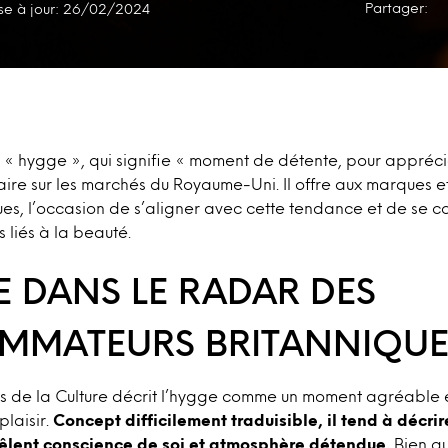
Partager:
se à jour: 26/02/2024
« hygge », qui signifie « moment de détente, pour apprécier
ire sur les marchés du Royaume-Uni. Il offre aux marques et
es, l’occasion de s’aligner avec cette tendance et de se co
rs liés à la beauté.
E DANS LE RADAR DES
MMATEURS BRITANNIQUE
is de la Culture décrit l’hygge comme un moment agréable e
plaisir.
Concept difficilement traduisible, il tend à décr
mêlent conscience de soi et atmosphère détendue.
Bien qu