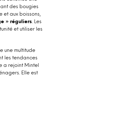
iant des bougies
e et aux boissons,
e » réguliers
. Les
ité et utiliser les
se une multitude
nt les tendances
 a rejoint Mintel
énagers. Elle est