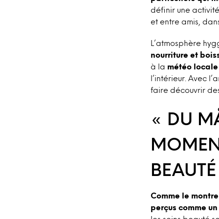
définir une activit
et entre amis, da
L’atmosphère hyg
nourriture et bois
à la
météo locale
l’intérieur. Avec l
faire découvrir d
« DU M
MOMENT
BEAUTÉ
Comme le montre l
perçus comme un m
les soins beauté s