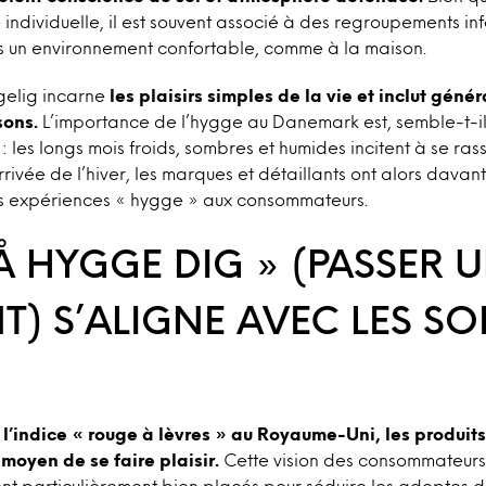
é individuelle, il est souvent associé à des regroupements inf
ns un environnement confortable, comme à la maison.
gelig incarne
les plaisirs simples de la vie et inclut gén
sons.
L’importance de l’hygge au Danemark est, semble-t-il
: les longs mois froids, sombres et humides incitent à se ra
’arrivée de l’hiver, les marques et détaillants ont alors dav
es expériences « hygge » aux consommateurs.
Å HYGGE DIG » (PASSER 
) S’ALIGNE AVEC LES SO
’indice « rouge à lèvres » au Royaume-Uni, les produit
oyen de se faire plaisir.
Cette vision des consommateurs
ont particulièrement bien placés pour séduire les adeptes d