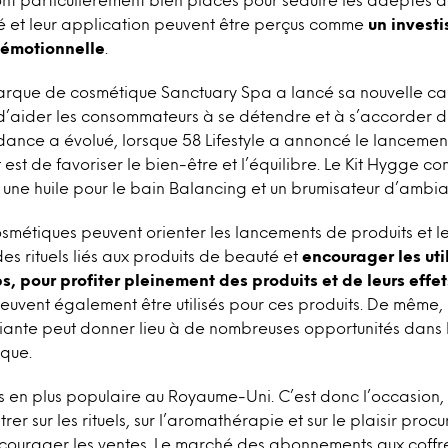
é et leur application peuvent être perçus comme
un invest
 émotionnelle
.
marque de cosmétique Sanctuary Spa a lancé sa nouvelle 
t d’aider les consommateurs à se détendre et à s’accorder d
endance a évolué, lorsque 58 Lifestyle a annoncé le lancemen
est de favoriser le bien-être et l’équilibre. Le Kit Hygge c
 une huile pour le bain Balancing et un brumisateur d’ambi
smétiques peuvent orienter les lancements de produits et
es rituels liés aux produits de beauté et
encourager les uti
s,
pour profiter pleinement des produits et de leurs effet
euvent également être utilisés pour ces produits. De même,
ante peut donner lieu à de nombreuses opportunités dans 
ique.
s en plus populaire au Royaume-Uni. C’est donc l’occasion,
er sur les rituels, sur l’aromathérapie et sur le plaisir proc
ncourager les ventes. Le marché des abonnements aux coffre