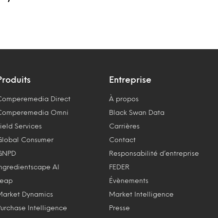
Produits
Entreprise
Comperemedia Direct
À propos
Comperemedia Omni
Black Swan Data
ield Services
Carrières
Global Consumer
Contact
GNPD
Responsabilité d’entreprise
Ingredientscape AI
FEDER
Leap
Évènements
Market Dynamics
Market Intelligence
Purchase Intelligence
Presse