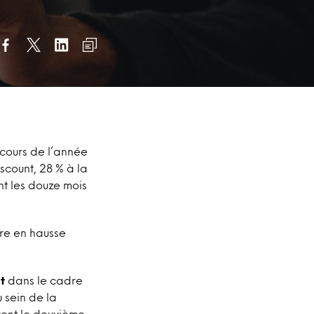
cours de l’année
iscount, 28 % à la
nt les douze mois
fre en hausse
t
dans le cadre
 sein de la
uent le deuxième