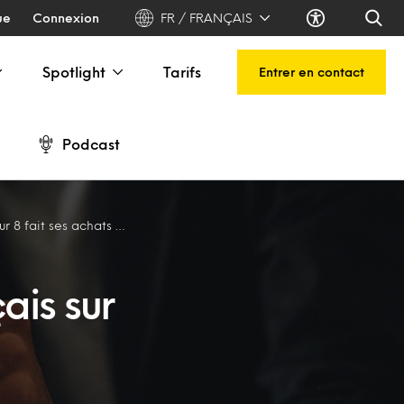
ue
Connexion
FR / FRANÇAIS
Spotlight
Tarifs
Entrer en contact
Podcast
t ses achats sur Amazon
ais sur