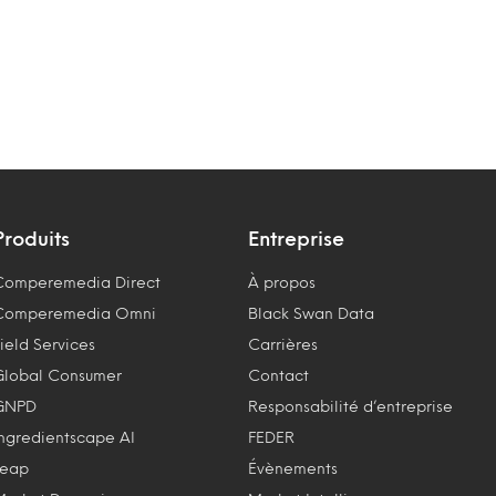
Produits
Entreprise
Comperemedia Direct
À propos
Comperemedia Omni
Black Swan Data
ield Services
Carrières
Global Consumer
Contact
GNPD
Responsabilité d’entreprise
Ingredientscape AI
FEDER
Leap
Évènements