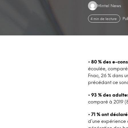
Authors:
Mintel News
Pu
4 min de lecture
•
80 % des e-con
écoulée, comparé à 
Fnac, 26 % dans un
précédant ce son
•
93 % des adulte
comparé à 2019 (8
•
71 % ont déclaré 
d’une expérience 
génération des ba