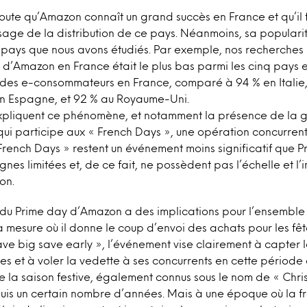
 doute qu’Amazon connaît un grand succès en France et qu’il f
sage de la distribution de ce pays. Néanmoins, sa populari
 pays que nous avons étudiés. Par exemple, nos recherches
ion d’Amazon en France était le plus bas parmi les cinq pays
% des e-consommateurs en France, comparé à 94 % en Italie
n Espagne, et 92 % au Royaume-Uni.
 expliquent ce phénomène, et notamment la présence de la
qui participe aux « French Days », une opération concurren
rench Days » restent un événement moins significatif que Pr
nes limitées et, de ce fait, ne possèdent pas l’échelle et l’
on.
 du Prime day d’Amazon a des implications pour l’ensemble 
la mesure où il donne le coup d’envoi des achats pour les fê
ave big save early », l’événement vise clairement à capter 
tes et à voler la vedette à ses concurrents en cette période 
 la saison festive, également connus sous le nom de « Chr
uis un certain nombre d’années. Mais à une époque où la f