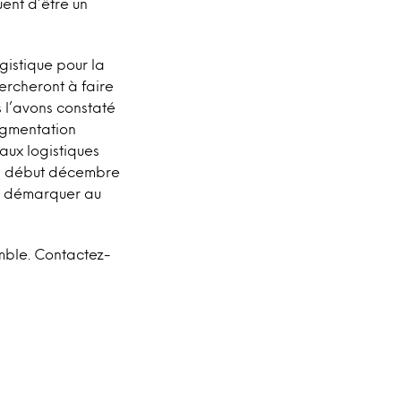
uent d’être un
gistique pour la
ercheront à faire
s l’avons constaté
augmentation
aux logistiques
s, début décembre
se démarquer au
mble. Contactez-