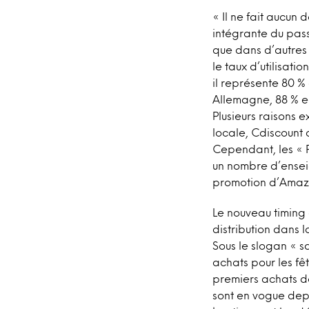
« Il ne fait aucun
intégrante du pas
que dans d’autres
le taux d’utilisat
il représente 80 
Allemagne, 88 % e
Plusieurs raisons
locale, Cdiscount 
Cependant, les « F
un nombre d’enseig
promotion d’Amaz
Le nouveau timing
distribution dans 
Sous le slogan « s
achats pour les fê
premiers achats de
sont en vogue dep