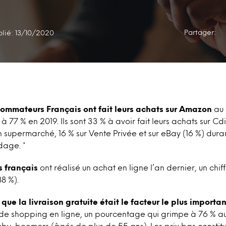
Partager:
blié: 13/10/2020
sommateurs Français
ont fait leurs achats
sur Amazon
au 
77 % en 2019. Ils sont 33 % à avoir fait leurs achats sur Cd
 supermarché, 16 % sur Vente Privée et sur eBay (16 %) dura
dage. *
s français
ont réalisé un achat en ligne l’an dernier, un chif
8 %).
que la livraison gratuite était le facteur le plus importan
de shopping en ligne, un pourcentage qui grimpe à 76 % au
by-boomers (âgés de plus de 55 ans). Les prix bas constit