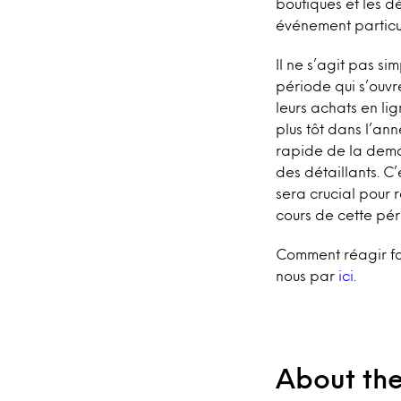
boutiques et les dé
événement particu
Il ne s’agit pas s
période qui s’ouvr
leurs achats en li
plus tôt dans l’an
rapide de la deman
des détaillants. 
sera crucial pour 
cours de cette pér
Comment réagir fa
nous par
ici.
About th