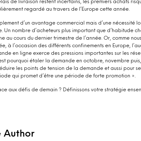
lais de livraison restent incertains, les premiers achats risq
lièrement regardé au travers de l’Europe cette année.
implement d’un avantage commercial mais d’une nécessité lo
e. Un nombre d’acheteurs plus important que d’habitude ch
gne au cours du dernier trimestre de l’année. Or, comme nou
née, à l’occasion des différents confinements en Europe, l’
de en ligne exerce des pressions importantes sur les rése
C’est pourquoi étaler la demande en octobre, novembre pui
réduire les points de tension de la demande et aussi pour 
iode qui promet d’être une période de forte promotion ».
ce aux défis de demain ? Définissons votre stratégie ense
e Author