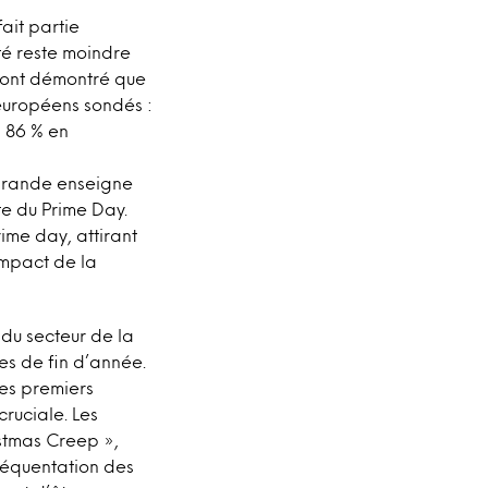
ait partie
té reste moindre
 ont démontré que
 européens sondés :
, 86 % en
 grande enseigne
te du Prime Day.
ime day, attirant
impact de la
du secteur de la
tes de fin d’année.
les premiers
cruciale. Les
istmas Creep »,
réquentation des