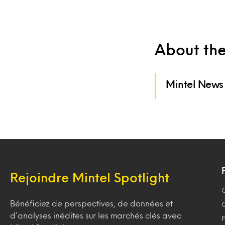
About th
Mintel News
Rejoindre Mintel Spotlight
Bénéficiez de perspectives, de données et
d’analyses inédites sur les marchés clés avec
F