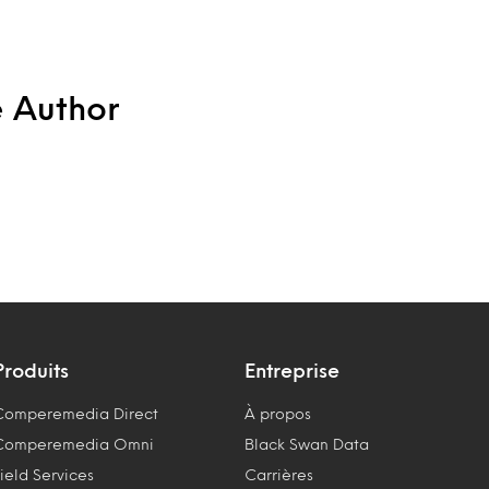
e Author
Produits
Entreprise
Comperemedia Direct
À propos
Comperemedia Omni
Black Swan Data
ield Services
Carrières