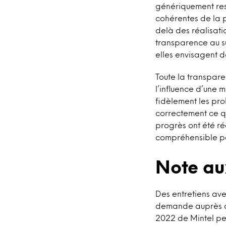
génériquement res
cohérentes de la p
delà des réalisatio
transparence au su
elles envisagent d
Toute la transpa
l’influence d’une m
fidèlement les pro
correctement ce qu
progrès ont été r
compréhensible po
Note au
Des entretiens ave
demande auprès du
2022 de Mintel pe