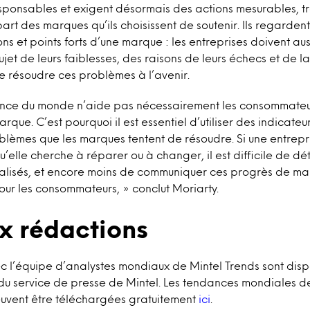
ponsables et exigent désormais des actions mesurables, t
art des marques qu’ils choisissent de soutenir. Ils regarde
ns et points forts d’une marque : les entreprises doivent au
jet de leurs faiblesses, des raisons de leurs échecs et de 
e résoudre ces problèmes à l’avenir.
rence du monde n’aide pas nécessairement les consommate
arque. C’est pourquoi il est essentiel d’utiliser des indicateur
blèmes que les marques tentent de résoudre. Si une entrep
’elle cherche à réparer ou à changer, il est difficile de dé
éalisés, et encore moins de communiquer ces progrès de ma
ur les consommateurs, » conclut Moriarty.
x rédactions
c l’équipe d’analystes mondiaux de Mintel Trends sont disp
 service de presse de Mintel. Les tendances mondiales 
uvent être téléchargées gratuitement
ici
.