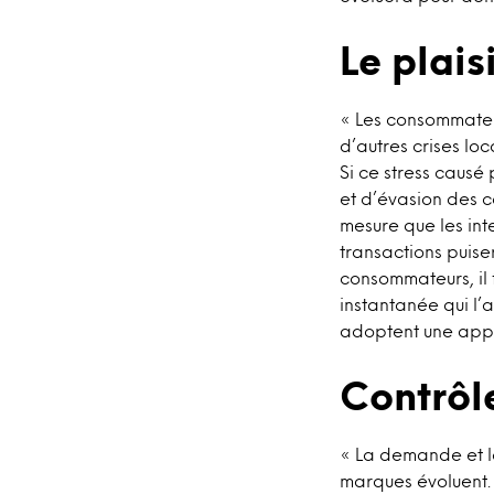
Le plais
« Les consommateu
d’autres crises loc
Si ce stress causé
et d’évasion des c
mesure que les int
transactions puise
consommateurs, il f
instantanée qui l
adoptent une appro
Contrôl
« La demande et l
marques évoluent. 