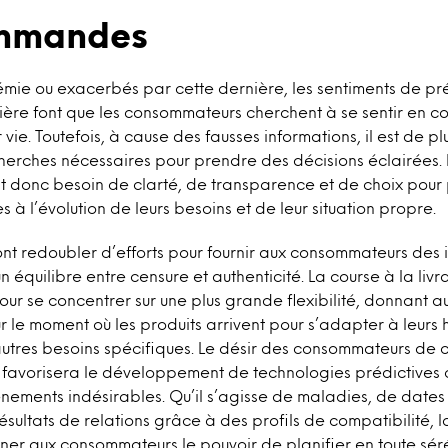
mmandes
mie ou exacerbés par cette dernière, les sentiments de pré
cière font que les consommateurs cherchent à se sentir en c
 vie. Toutefois, à cause des fausses informations, il est de pl
cherches nécessaires pour prendre des décisions éclairées. 
 donc besoin de clarté, de transparence et de choix pour
 à l’évolution de leurs besoins et de leur situation propre.
nt redoubler d’efforts pour fournir aux consommateurs des 
un équilibre entre censure et authenticité. La course à la livr
ur se concentrer sur une plus grande flexibilité, donnant
ur le moment où les produits arrivent pour s’adapter à leurs 
utres besoins spécifiques. Le désir des consommateurs de c
es favorisera le développement de technologies prédictives
énements indésirables. Qu’il s’agisse de maladies, de date
sultats de relations grâce à des profils de compatibilité, 
er aux consommateurs le pouvoir de planifier en toute séré