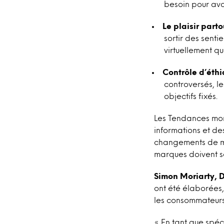
besoin pour avo
Le plaisir parto
sortir des senti
virtuellement q
Contrôle d’éthi
controversés, l
objectifs fixés.
Les Tendances mon
informations et d
changements de mar
marques doivent sa
Simon Moriarty, D
ont été élaborées,
les consommateurs
« En tant que spéc