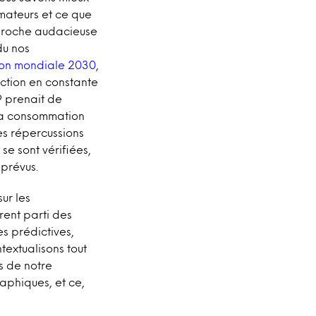
mateurs et ce que
pproche audacieuse
du nos
on mondiale 2030
,
ction en constante
9 prenait de
 la consommation
es répercussions
e sont vérifiées,
prévus.
ur les
rent parti des
s prédictives,
textualisons tout
s de notre
raphiques, et ce,