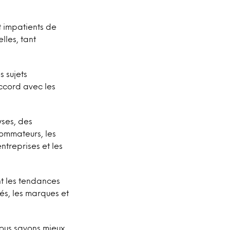
t impatients de
lles, tant
 sujets
ccord avec les
ses, des
ommateurs, les
treprises et les
 les tendances
és, les marques et
nous savons mieux