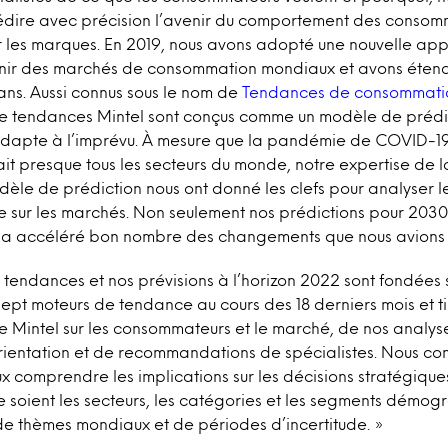
dire avec précision l’avenir du comportement des consom
r les marques. En 2019, nous avons adopté une nouvelle a
enir des marchés de consommation mondiaux et avons éten
ans. Aussi connus sous le nom de
Tendances de consommati
de tendances Mintel sont conçus comme un modèle de prédi
s’adapte à l’imprévu. À mesure que la pandémie de COVID-1
ait presque tous les secteurs du monde, notre expertise de
dèle de prédiction nous ont donné les clefs pour analyser l
sur les marchés. Non seulement nos prédictions pour 2030 s
a accéléré bon nombre des changements que nous avions 
tendances et nos prévisions à l’horizon 2022 sont fondées s
ept moteurs de tendance au cours des 18 derniers mois et ti
 Mintel sur les consommateurs et le marché, de nos analyse
rientation et de recommandations de spécialistes. Nous con
 comprendre les implications sur les décisions stratégique
ue soient les secteurs, les catégories et les segments démog
de thèmes mondiaux et de périodes d’incertitude. »