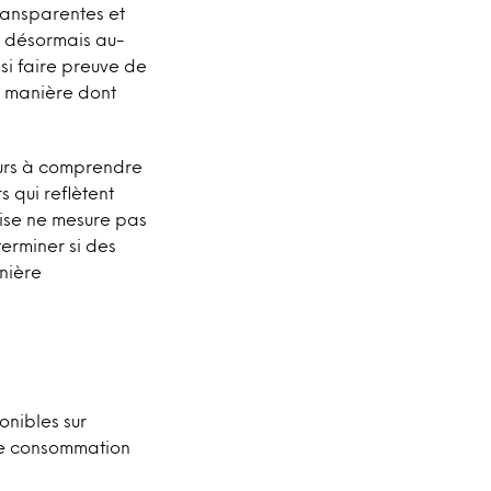
ransparentes et
nt désormais au-
ssi faire preuve de
la manière dont
urs à comprendre
s qui reflètent
rise ne mesure pas
terminer si des
nière
onibles sur
de consommation