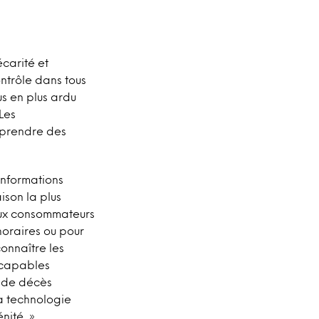
carité et
ontrôle dans tous
us en plus ardu
Les
 prendre des
informations
aison la plus
 aux consommateurs
horaires ou pour
onnaître les
 capables
s de décès
la technologie
nité. »