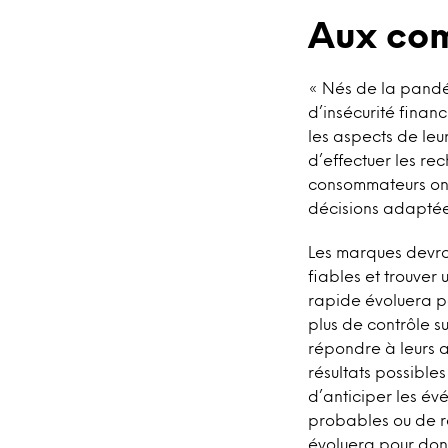
Aux co
« Nés de la pandé
d’insécurité finan
les aspects de leur
d’effectuer les re
consommateurs ont
décisions adaptées
Les marques devro
fiables et trouver 
rapide évoluera po
plus de contrôle s
répondre à leurs a
résultats possibl
d’anticiper les év
probables ou de ré
évoluera pour donn