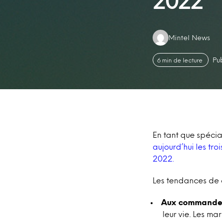
2022
Authors:
Mintel News
Pu
6 min de lecture
En tant que spécia
aujourd’hui les tr
2022.
Les tendances de c
Aux commandes
leur vie. Les ma