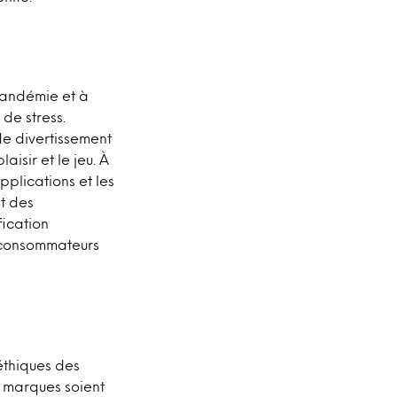
pandémie et à
 de stress.
de divertissement
isir et le jeu. À
pplications et les
t des
fication
s consommateurs
éthiques des
s marques soient