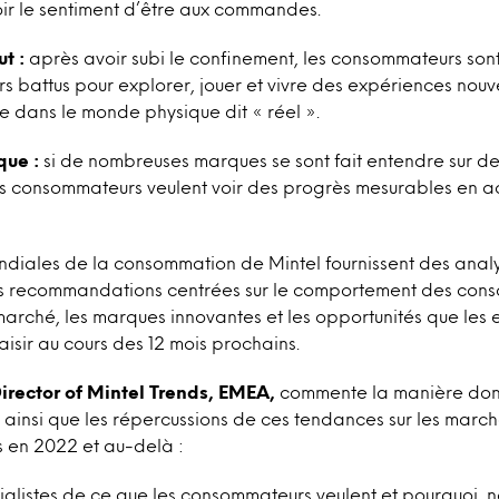
ir le sentiment d’être aux commandes.
ut :
après avoir subi le confinement, les consommateurs son
ers battus pour explorer, jouer et vivre des expériences nouve
ue dans le monde physique dit « réel ».
que :
si de nombreuses marques se sont fait entendre sur des
es consommateurs veulent voir des progrès mesurables en a
diales de la consommation de Mintel fournissent des analy
es recommandations centrées sur le comportement des cons
ché, les marques innovantes et les opportunités que les en
isir au cours des 12 mois prochains.
irector of Mintel Trends, EMEA,
commente la manière dont
 ainsi que les répercussions de ces tendances sur les march
 en 2022 et au-delà :
ialistes de ce que les consommateurs veulent et pourquoi, 