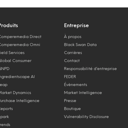
Produits
Entreprise
Comperemedia Direct
À propos
Comperemedia Omni
Black Swan Data
ield Services
Carrières
Global Consumer
Contact
GNPD
Responsabilité d’entreprise
Ingredientscape AI
FEDER
Leap
Évènements
Market Dynamics
Market Intelligence
Purchase Intelligence
Presse
Reports
Boutique
Spark
Vulnerability Disclosure
Trends