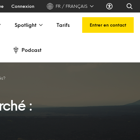
ue
Connexion
FR / FRANÇAIS
Spotlight
Tarifs
Entrer en contact
Podcast
és?
ché :