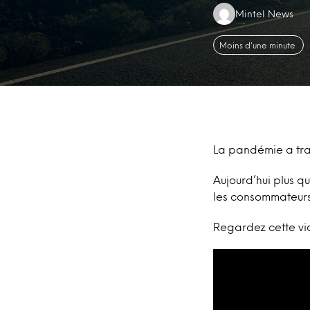
Authors:
Mintel News
Moins d'une minute
La pandémie a tr
Aujourd’hui plus q
les consommateurs 
Regardez cette vi