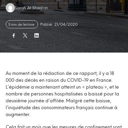
Authors:
Sarah Al Shaalan
Publié: 21/04/2020
5 min de lecture
Au moment de la rédaction de ce rapport, il y a 18
000 des décès en raison du COVID-19 en France.
L’épidémie a maintenant atteint un « plateau », et le
nombre de personnes hospitalisées a baissé pour la
deuxième journée d’affilée. Malgré cette baisse,
l’inquiétude des consommateurs français continue à
augmenter.
Cela fait un mois que les mesures de confinement sont