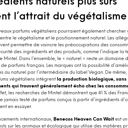
édients naturels plus sûrs
nt l’attrait du végétalisme
veaux parfums végétaliens pourraient également chercher à
t entre le végétalisme et le positionnement naturel. Les allég
vent permettre de vaincre les préoccupations des consom
curité des ingrédients et des produits, comme l’indique la 
de Mintel. Dans l’ensemble, le « naturel » reste un domaine d
 de parfums français. Les marques ont la possibilité d’améli
ées au naturel par l’intermédiaire du label Vegan. De même
ums végétaliens intègrent
la production biologique, san
ents qui trouvent généralement écho chez les consomm
fet, les recherches de Mintel démontrent que 41 % des Fran
e jamais testé de parfums conçus à partir d’ingrédients d’or
ient en essayer.
ncements internationaux,
Benecos Heaven Can Wait
est un
ests sur les animaux et écologique qui utilise des matières p