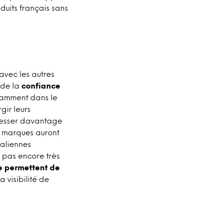
duits français sans
avec les autres
 de la
confiance
tamment dans le
gir leurs
téresser davantage
s marques auront
taliennes
e pas encore très
ue permettent de
a visibilité de