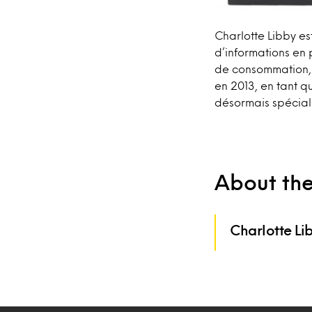
Charlotte Libby es
d’informations en
de consommation, l
en 2013, en tant q
désormais spéciali
About th
Charlotte Li