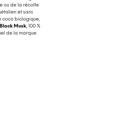
e ou de la récolte
étalien et sans
de coco biologique,
 Black Musk
,
100 %
uel de la marque.