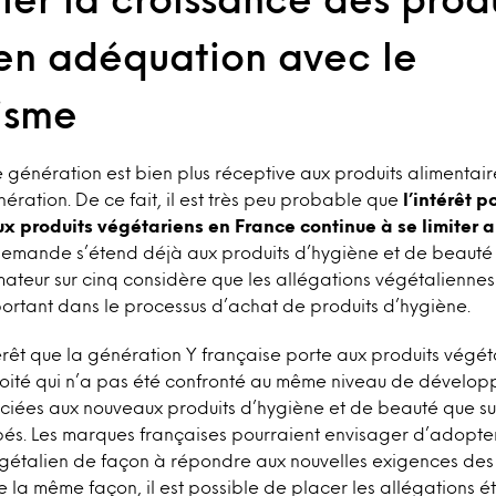
en adéquation avec le
isme
e génération est bien plus réceptive aux produits alimentai
ération. De ce fait, il est très peu probable que
l’intérêt p
ux produits végétariens en France continue à se limiter 
demande s’étend déjà aux produits d’hygiène et de beauté ;
ateur sur cinq considère que les allégations végétalienne
portant dans le processus d’achat de produits d’hygiène.
térêt que la génération Y française porte aux produits végé
ploité qui n’a pas été confronté au même niveau de dévelo
ciées aux nouveaux produits d’hygiène et de beauté que sur
s. Les marques françaises pourraient envisager d’adopte
gétalien de façon à répondre aux nouvelles exigences des
la même façon, il est possible de placer les allégations é