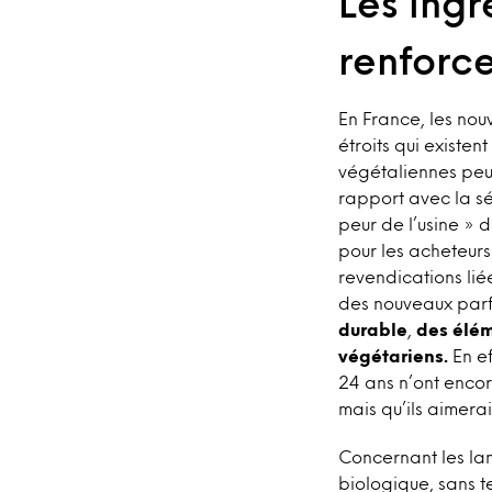
Les ingr
renforce
En France, les nou
étroits qui existen
végétaliennes peu
rapport avec la sé
peur de l’usine » 
pour les acheteurs
revendications li
des nouveaux parf
durable
,
des élém
végétariens.
En ef
24 ans n’ont encor
mais qu’ils aimera
Concernant les la
biologique, sans t