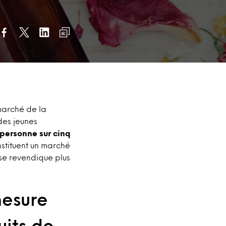
 marché de la
des jeunes
 personne sur cinq
stituent un marché
se revendique plus
mesure
uits de