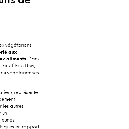
res végétariens
orté aux
aux aliments
. Dans
 aux États-Unis,
s ou végétariennes
tariens représente
ppement
 les autres
r un
 jeunes
thiques en rapport