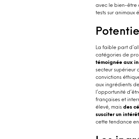
avec le bien-être 
tests sur animaux 
Potentie
La faible part d’a
catégories de prod
témoignée aux ing
secteur supérieur
convictions éthiqu
aux ingrédients de
l’opportunité d’êt
françaises et inte
élevé, mais
des cé
susciter un intér
cette tendance en 