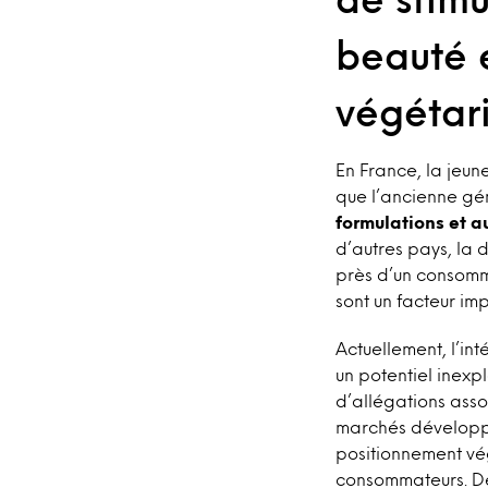
beauté 
végétar
En France, la jeun
que l’ancienne gén
formulations et a
d’autres pays, la 
près d’un consomm
sont un facteur im
Actuellement, l’in
un potentiel inex
d’allégations asso
marchés développé
positionnement vé
consommateurs. De 