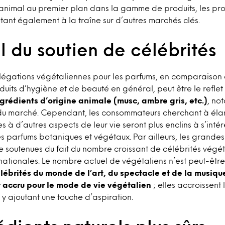
animal au premier plan dans la gamme de produits, les pro
étant également à la traîne sur d’autres marchés clés.
l du soutien de célébrités
llégations végétaliennes pour les parfums, en comparaison 
uits d’hygiène et de beauté en général, peut être le reflet
rédients d’origine animale (musc, ambre gris, etc.)
, no
 du marché. Cependant, les consommateurs cherchant à élar
es à d’autres aspects de leur vie seront plus enclins à s’in
s parfums botaniques et végétaux. Par ailleurs, les grande
re soutenues du fait du nombre croissant de célébrités végé
rnationales. Le nombre actuel de végétaliens n’est peut-êtr
lébrités du monde de l’art, du spectacle et de la musiq
êt accru pour le mode de vie végétalien
; elles accroissent l
y ajoutant une touche d’aspiration.