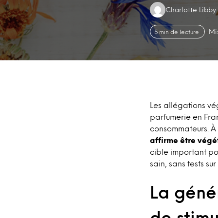
Authors:
Charlotte Libby
Mi
5 min de lecture
Les allégations vé
parfumerie en Fran
consommateurs. À l
affirme être végé
cible important po
sain, sans tests su
La géné
de stimu