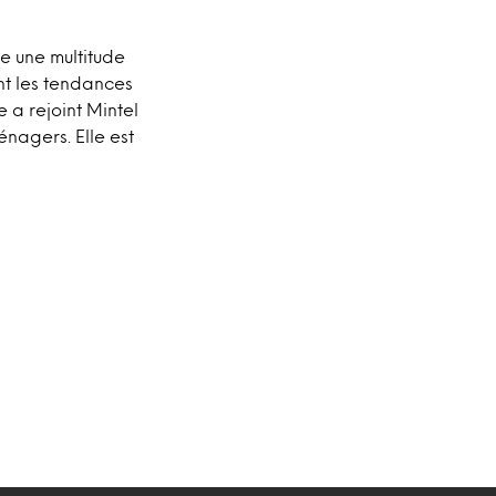
se une multitude
nt les tendances
 a rejoint Mintel
énagers. Elle est