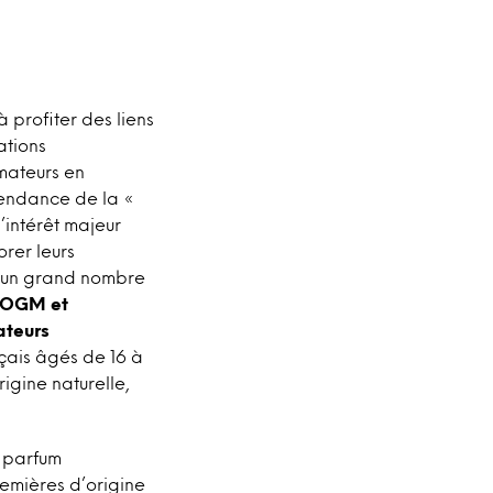
 profiter des liens
ations
mateurs en
tendance de la «
’intérêt majeur
orer leurs
, un grand nombre
s OGM et
ateurs
çais âgés de 16 à
igine naturelle,
 parfum
remières d’origine