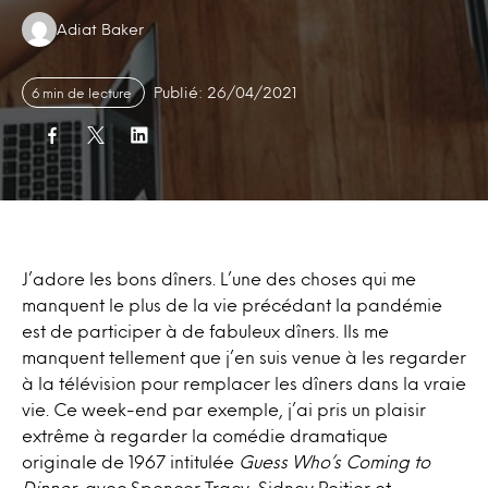
Authors:
Adiat Baker
Publié: 26/04/2021
6 min de lecture
J’adore les bons dîners. L’une des choses qui me
manquent le plus de la vie précédant la pandémie
est de participer à de fabuleux dîners. Ils me
manquent tellement que j’en suis venue à les regarder
à la télévision pour remplacer les dîners dans la vraie
vie. Ce week-end par exemple, j’ai pris un plaisir
extrême à regarder la comédie dramatique
originale de 1967 intitulée
Guess Who’s Coming to
Dinner
, avec Spencer Tracy, Sidney Poitier et