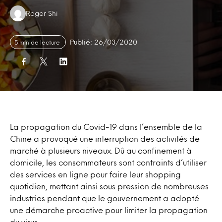
Authors:
Roger Shi
Publié: 26/03/2020
5 min de lecture
La propagation du Covid-19 dans l’ensemble de la
Chine a provoqué une interruption des activités de
marché à plusieurs niveaux. Dû au confinement à
domicile, les consommateurs sont contraints d’utiliser
des services en ligne pour faire leur shopping
quotidien, mettant ainsi sous pression de nombreuses
industries pendant que le gouvernement a adopté
une démarche proactive pour limiter la propagation
du virus.