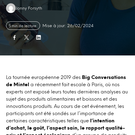
Authors:
Jonny Forsyth
Mise à jour: 26/02/2024
5 min de lecture
La tournée européenne 2019 des
Big Conversations
de Mintel
a récemment fait escale à Paris, où nos
experts ont exposé leurs toutes dernières analyses au
sujet des produits alimentaires et boissons et des
innovations produits. Au cours de cet événement, les
participants ont été sondés sur l’importance de
certaines caractéristiques telles que
l’intention
d’achat, le goût, l’aspect sain, le rapport qualité-
prix et l’aspect écologique
d’un groupe de produits.