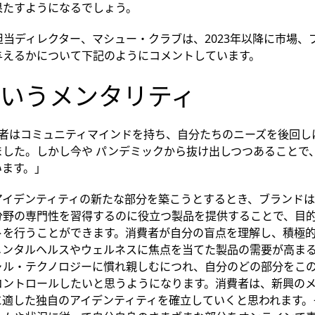
果たすようになるでしょう。
C)担当ディレクター、マシュー・クラブは、2023年以降に市場
与えるかについて下記のようにコメントしています。
いうメンタリティ
費者はコミュニティマインドを持ち、自分たちのニーズを後回し
ました。しかし今や パンデミックから抜け出しつつあることで
います。」
アイデンティティの新たな部分を築こうとするとき、ブランド
分野の専門性を習得するのに役立つ製品を提供することで、目
トを行うことができます。消費者が自分の盲点を理解し、積極
メンタルヘルスやウェルネスに焦点を当てた製品の需要が高ま
ャル・テクノロジーに慣れ親しむにつれ、自分のどの部分をこ
コントロールしたいと思うようになります。消費者は、新興の
に適した独自のアイデンティティを確立していくと思われます。