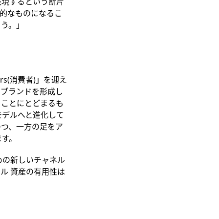
表現するという断片
的なものになるこ
ょう。」
s(消費者)」を迎え
てブランドを形成し
うことにとどまるも
モデルへと進化して
つつ、一方の足をア
ます。
ための新しいチャネル
ル 資産の有用性は