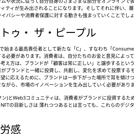
ームや状況に従って自分自身のさまざまな部分をオンラインで
ティティが生み出されることになります。そしてそれに伴い、層
ライバシーや消費者保護に対する動きも強まっていくことでし
トゥ・ ザ・ピープル
で始まる最高責任者として新たな「C」、すなわち「Consumer
する必要があります。消費者は、自分たちのお金と意見によっ
の考え方は、ブランドが「顧客は常に正しい」と譲歩するとい
者がブランドと一緒に投資し、共創し、変化を求めて投票する
要望に応えるために、ブランドは一歩下がった場所で耳を傾け
せながら、市場のイノベーションを生み出していく必要があり
ークン)とWeb3コミュニティは、消費者がブランドに投資する
NFTの目新しさは 薄れつつあるとは言っても、これらのデジタ
労感