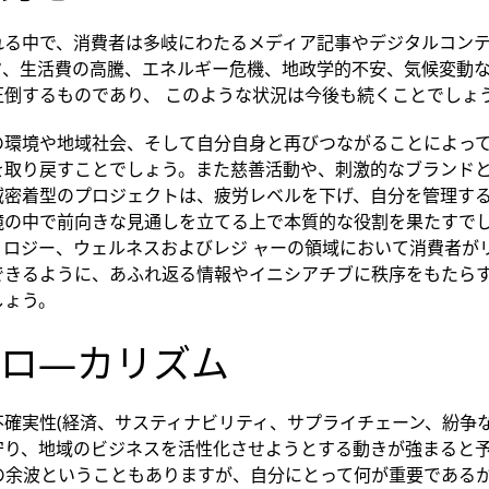
れる中で、消費者は多岐にわたるメディア記事やデジタルコン
ク、生活費の高騰、エネルギー危機、地政学的不安、気候変動
圧倒するものであり、 このような状況は今後も続くことでしょ
の環境や地域社会、そして自分自身と再びつながることによっ
を取り戻すことでしょう。また慈善活動や、刺激的なブランド
域密着型のプロジェクトは、疲労レベルを下げ、自分を管理す
境の中で前向きな見通しを立てる上で本質的な役割を果たすでし
ノロジー、ウェルネスおよびレジ ャーの領域において消費者が
できるように、あふれ返る情報やイニシアチブに秩序をもたら
しょう。
ロ―カリズム
確実性(経済、サスティナビリティ、サプライチェーン、紛争な
守り、地域のビジネスを活性化させようとする動きが強まると
の余波ということもありますが、自分にとって何が重要である