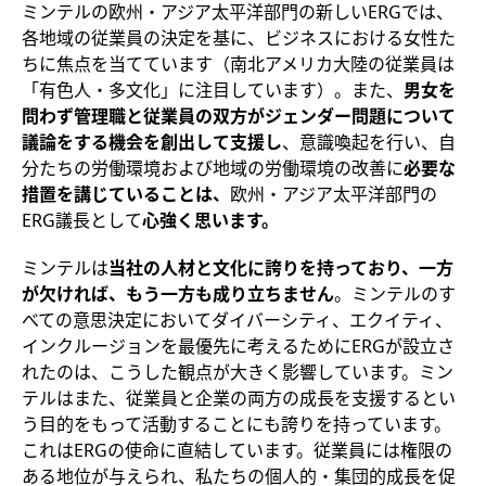
ミンテルの欧州・アジア太平洋部門の新しいERGでは、
各地域の従業員の決定を基に、ビジネスにおける女性た
ちに焦点を当てています（南北アメリカ大陸の従業員は
「有色人・多文化」に注目しています）。また、
男女を
問わず管理職と従業員の双方がジェンダー問題について
議論をする機会を創出して支援し
、意識喚起を行い、自
分たちの労働環境および地域の労働環境の改善に
必要な
措置を講じていることは、
欧州・アジア太平洋部門の
ERG議長として
心強く思います。
ミンテルは
当社の人材と文化に誇りを持っており、一方
が欠ければ、もう一方も成り立ちません
。ミンテルのす
べての意思決定においてダイバーシティ、エクイティ、
インクルージョンを最優先に考えるためにERGが設立さ
れたのは、こうした観点が大きく影響しています。ミン
テルはまた、従業員と企業の両方の成長を支援するとい
う目的をもって活動することにも誇りを持っています。
これはERGの使命に直結しています。従業員には権限の
ある地位が与えられ、私たちの個人的・集団的成長を促