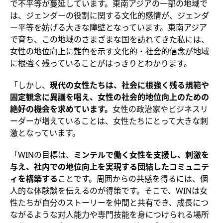
で不平等が蔓延しています。東南アジアの一部の地域で
は、ジェンダーの役割に関する文化的感情が、ジェンダ
ー平等を妨げる大きな障壁となっています。東南アジア
で育ち、この地域のさまざまな国を訪れてきた私には、
女性の地位向上に難色を示す文化的・社会的信念が地域
に根強く残っていることがはっきりとわかります。
「しかし、
現代の女性たちは、社会に根強く残る規範や
固定観念に異議を唱え、女性の社会的地位向上のための
絶好の機会を求めています。
女性の政治家やビジネスリ
ーダーが増えていることは、女性たちにとって大きな刺
激となっています。
「WINの目標は、
ミンテルで働く女性を支援し、刺激を
与え、社内での地位向上を実現する団結したコミュニテ
ィを構築する
ことです。周囲からの共感を得るには、個
人的な体験談を伝えるのが得策です。そこで、WINは女
性たちが自分のストーリーを仲間と共有でき、成長につ
ながるような対人能力や専門技能を身につけられる場所