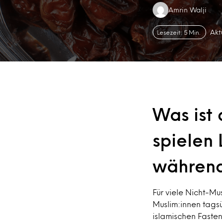
Authors:
Amrin Walji
Akt
Lesezeit: 5 Min.
Was ist
spielen
während
Für viele Nicht-M
Muslim:innen tagsü
islamischen Fasten