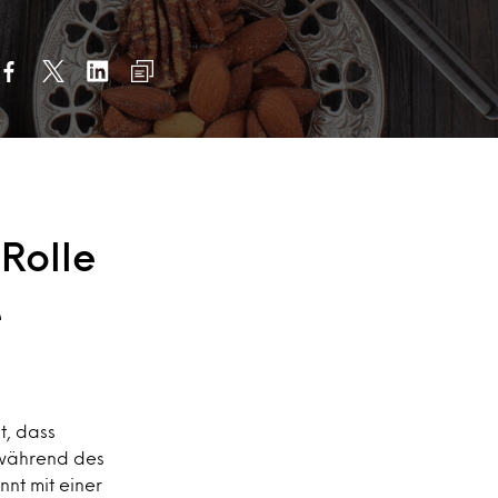
Rolle
e
t, dass
h während des
nt mit einer