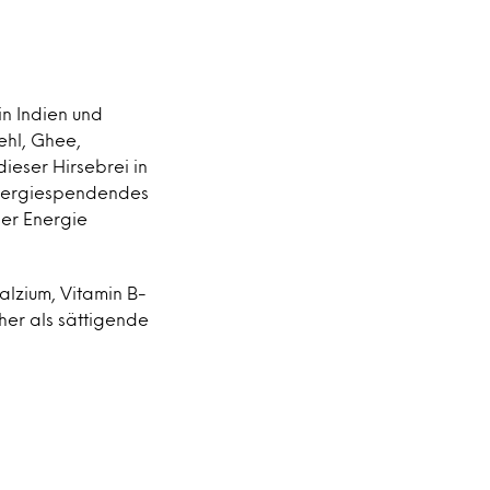
in Indien und
ehl, Ghee,
eser Hirsebrei in
 energiespendendes
er Energie
Kalzium, Vitamin B-
her als sättigende