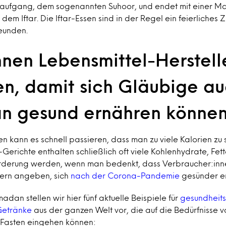
aufgang, dem sogenannten Suhoor, und endet mit einer Ma
dem Iftar. Die Iftar-Essen sind in der Regel ein feierlich
reunden.
nen Lebensmittel-Herstell
en, damit sich Gläubige au
n gesund ernähren könne
 kann es schnell passieren, dass man zu viele Kalorien zu s
r-Gerichte enthalten schließlich oft viele Kohlenhydrate, Fe
rderung werden, wenn man bedenkt, dass Verbraucher:inne
ern angeben, sich
nach der Corona-Pandemie
gesünder er
dan stellen wir hier fünf aktuelle Beispiele für
gesundheit
Getränke
aus der ganzen Welt vor, die auf die Bedürfnisse 
 Fasten eingehen können: