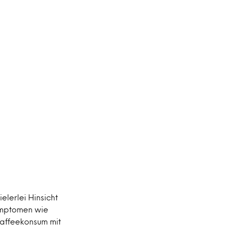
elerlei Hinsicht
mptomen wie
Kaffeekonsum mit