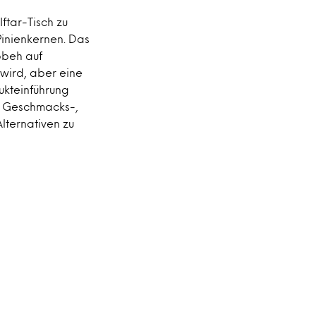
ftar-Tisch zu
Pinienkernen. Das
bbeh auf
 wird, aber eine
ukteinführung
le Geschmacks-,
lternativen zu