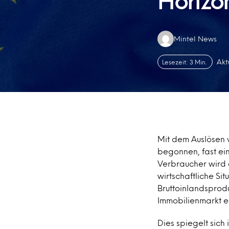
Horizo
Authors:
Mintel News
Akt
Lesezeit: 3 Min.
Mit dem Auslösen v
begonnen, fast ei
Verbraucher wird 
wirtschaftliche Sit
Bruttoinlandsprodu
Immobilienmarkt eb
Dies spiegelt sich