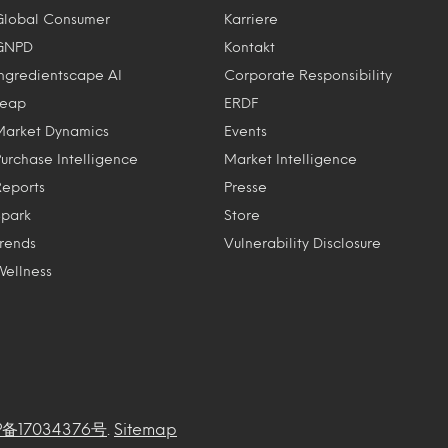
Global Consumer
Karriere
GNPD
Kontakt
Ingredientscape AI
Corporate Responsibility
Leap
ERDF
Market Dynamics
Events
Purchase Intelligence
Market Intelligence
Reports
Presse
Spark
Store
Trends
Vulnerability Disclosure
Wellness
P备17034376号
.
Sitemap