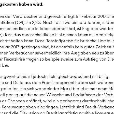
gskosten haben wird.
n der Verbraucher sind gerechtfertigt. Im Februar 2017 sti
flation (CPI) um 2,3%. Nach fast zweieinhalb Jahren, in de
mmen endlich die Inflation überholt hat, ist England wieder 
e, dass das durchschnittliche Einkommen kaum mit den steti
ritt halten kann. Dass Rohstoffpreise für britische Herstell
ruar 2017 gestiegen sind, ist ebenfalls kein gutes Zeichen.
innen Verbraucher unvermeidlich ihre Ausgaben neu zu übe
 Finanzkrise trugen so beispielsweise zum Aufstieg von Dis
 bei.
tungsverhältnis ist jedoch nicht gleichbedeutend mit billig.
te und Düfte aus dem Premiumsegment haben sich während 
 gehalten. Ein sich wandelnder Markt bietet immer neue Mö
hnell genug auf die neuen Wünsche und Bedürfnisse der Ver
 es Chancen eröffnet, wird ein geringeres durchschnittlic
ie Konsumausgaben eindringen. Letztlich sind Brexit-Verha
 und die Diskussion ob Brexit langfristig positive Konseque