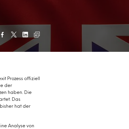
t Prozess offiziell
ve der
zen haben. Die
artet. Das
 bisher hat der
Eine Analyse von