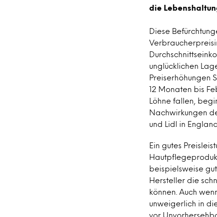
die Lebenshaltun
Diese Befürchtunge
Verbraucherpreisin
Durchschnittseinko
unglücklichen Lag
Preiserhöhungen Sch
12 Monaten bis Feb
Löhne fallen, beg
Nachwirkungen der
und Lidl in England
Ein gutes Preisleis
Hautpflegeproduk
beispielsweise gut
Hersteller die sc
können. Auch wenn
unweigerlich in d
vor Unvorhersehbar