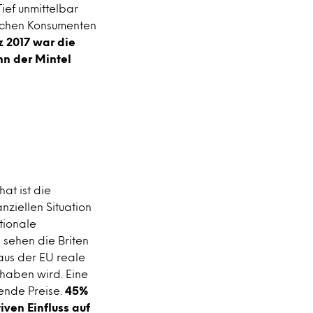
Tief unmittelbar
schen Konsumenten
z 2017 war die
nn der Mintel
at ist die
ziellen Situation
tionale
sehen die Briten
aus der EU reale
 haben wird. Eine
gende Preise.
45%
ven Einfluss auf