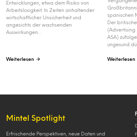
Vergangene
Entwicklungen, etwa dem Risiko von
Großbritann
Arbeitslosigkeit. In Zeiten anhaltender
spanischen 
wirtschaftlicher Unsicherheit und
Der britisch
angesichts der wachsenden
(Advertising 
Auswirkungen…
ASA) zufolge
ungesund dün
Weiterlesen
Weiterlesen
Mintel Spotlight
Erfrischende Perspektiven, neue Daten und
F