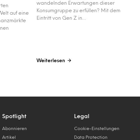
wandelnden Erwartungen dieser
rten
Konsumgruppe zu erfüllen? Mit dem
Welt auf eine
Eintritt von Gen Z in…
inanzmärkte
nnen
Weiterlesen
Spotlight
Legal
Abonnieren
Cookie-Einstellungen
Artikel
Data Protection