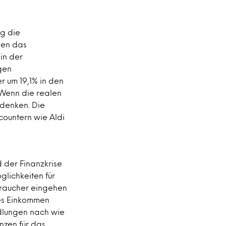
eg die
nen das
in der
gen
er um 19,1% in den
 Wenn die realen
rdenken. Die
countern wie Aldi
der Finanzkrise
glichkeiten für
braucher eingehen
hes Einkommen
ndlungen nach wie
nzen für das