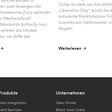
 Woche wurden in
Trump an dem von ihm erklä
ien zwei Anzeigen der
„Liberation Day“, blickt die 
Modemarke Zara verboten.
turbulente Marktsituation. F
en Werbeaufsicht
brachen ein, Verbraucher:i
Standards Authority, kurz:
zeigten…
 wirkten die Models
n; sie stufte die…
Weiterlesen
Produkte
Unternehmen
Data Integration
Über Mintel
ield Services
Black Swan Data