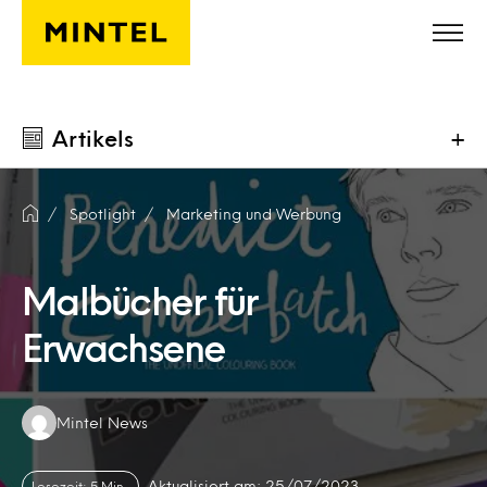
Skip to main content
Artikels
+
Spotlight
Marketing und Werbung
Malbücher für
Erwachsene
Authors:
Mintel News
Aktualisiert am: 25/07/2023
Lesezeit: 5 Min.