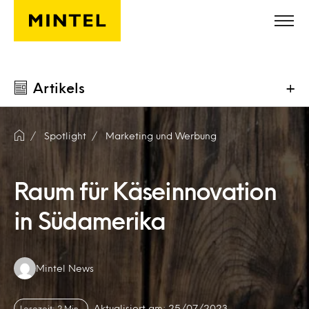
Skip to main content
Artikels
+
Spotlight
Marketing und Werbung
Raum für Käseinnovation
in Südamerika
Authors:
Mintel News
Aktualisiert am: 25/07/2023
Lesezeit: 2 Min.