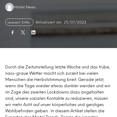
Authors:
Mintel News
Aktualisiert am: 25/07/2023
Lesezeit: 5 Min.
Durch die Zeitumstellung letzte Woche und das trübe,
nass-graue Wetter macht sich zurzeit bei vielen
Menschen die Herbststimmung breit. Gerade jetzt,
wenn die Tage wieder etwas dunkler werden und wir
im Zuge des zweiten Lockdowns dazu angehalten
sind, unsere sozialen Kontakte zu reduzieren, müssen
wir mehr Acht auf unser körperliches und geistiges
Wohlbefinden geben. In diesem Artikel stellen die
Experten des Mintel Trends-Teams die jüngsten