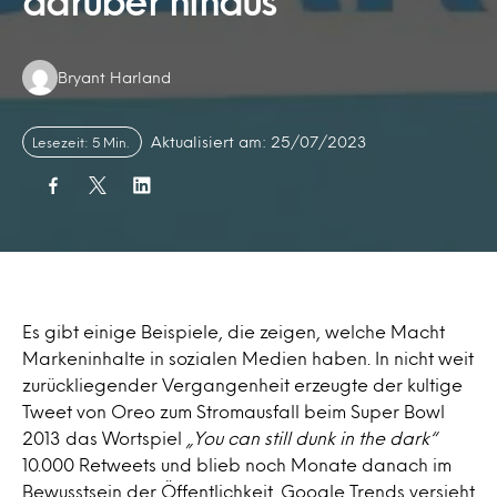
darüber hinaus
Authors:
Bryant Harland
Aktualisiert am: 25/07/2023
Lesezeit: 5 Min.
Es gibt einige Beispiele, die zeigen, welche Macht
Markeninhalte in sozialen Medien haben. In nicht weit
zurückliegender Vergangenheit erzeugte der kultige
Tweet von Oreo zum Stromausfall beim Super Bowl
2013 das Wortspiel
„You can still dunk in the dark“
10.000 Retweets und blieb noch Monate danach im
Bewusstsein der Öffentlichkeit. Google Trends versieht