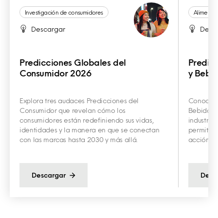
Investigación de consumidores
Alimentos
Descargar
Desc
Predicciones Globales del
Predic
Consumidor 2026
y Bebi
Explora tres audaces Predicciones del
Conoce la
Consumidor que revelan cómo los
Bebidas q
consumidores están redefiniendo sus vidas,
industria
identidades y la manera en que se conectan
permitirá
con las marcas hasta 2030 y más allá.
acción y l
Descargar
Desc