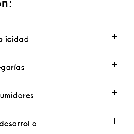
n:
blicidad
gorías
sumidores
 desarrollo