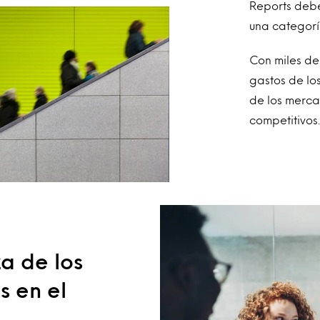
Reports debe
una categor
Con miles de
gastos de lo
de los merc
competitivos
a de los
s en el