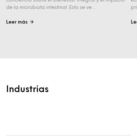
de la microbiota intestinal. Esto se ve…
pr
Leer más
Le
Industrias
Explorar
Alimentos y bebidas