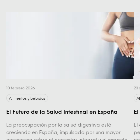
10 febrero 2026
23 
Alimentos y bebidas
A
El Futuro de la Salud Intestinal en España
El
La preocupación por la salud digestiva está
El
creciendo en España, impulsada por una mayor
pe
conciencia sobre el bienestar integral y el impacto
ec