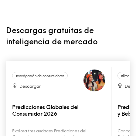
Descargas gratuitas de
inteligencia de mercado
Investigación de consumidores
Alimentos
Descargar
Desc
Predicciones Globales del
Predic
Consumidor 2026
y Bebi
Explora tres audaces Predicciones del
Conoce la